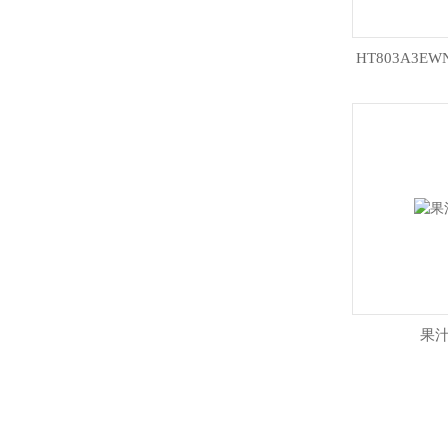
HT803A3
果