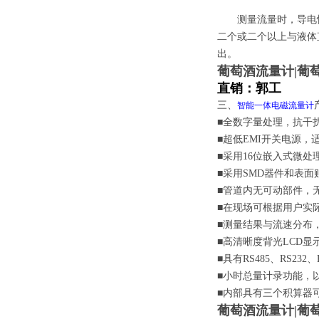
测量流量时，导电性
二个或二个以上与液体
出。
葡萄酒流量计|葡
直销：郭工
三、
智能一体电磁流量计
■全数字量处理，抗干扰
■超低EMI开关电源，
■采用16位嵌入式微处
■采用SMD器件和表面
■管道内无可动部件，
■在现场可根据用户实
■测量结果与流速分布
■高清晰度背光
L
CD显
■具有RS485、RS23
■小时总量计录功能，
■内部具有三个积算器
葡萄酒流量计|葡