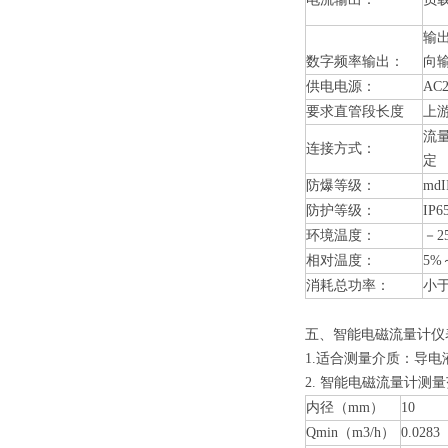
输
数字频率输出：
向输
供电电源：
AC
要求直管段长度
上游
流
连接方式：
定
防爆等级：
mdI
防护等级：
IP
环境温度：
－2
相对温度：
5%
消耗总功率：
小于
五、
智能电磁流量计
仪
1.
适合测量介质
：导电
2.
智能电磁流量计
测量
内径（mm）
10
Qmin（m3/h）
0.0283