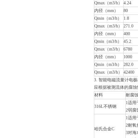
Qmax（m3/h）
4.24
内径（mm）
80
Qmin（m3/h）
1.8
Qmax（m3/h）
271.0
内径（mm）
400
Qmin（m3/h）
45.2
Qmax（m3/h）
6780
内径（mm）
1000
Qmin（m3/h）
282.0
Qmax（m3/h）
42400
3.
智能电磁流量计
电极
应根据被测流体的腐蚀
材料
耐腐
1适
316
L
不锈钢
2弱
1适
2耐氧
哈氏合金C
3对海