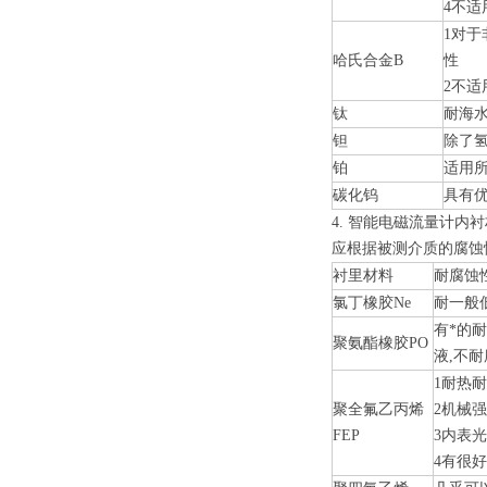
4不适
1对
哈氏合金B
性
2不适
钛
耐海
钽
除了
铂
适用
碳化钨
具有
4.
智能电磁流量计
内衬
应根据被测介质的腐蚀
衬里材料
耐腐蚀
氯丁橡胶Ne
耐一般
有*的
聚氨酯橡胶PO
液,不耐
1耐热耐
聚全氟乙丙烯
2机械
FEP
3内表
4有很