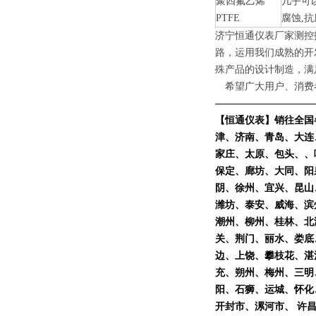
聚四氟乙烯
几乎可
PTFE
腐蚀,
济宁恒通仪表
厂家
测控
路，运用我们成熟的开
殊产品的设计制造，满
希望广大用户、消费
——————————
【恒通仪表
】销往全国
津、济南、青岛、大连
家庄、太原、包头、、
保定、廊坊、大同、阳
阴、徐州、宜兴、昆山
潍坊、泰安、威海、滨
潮州、柳州、桂林、北
关、荆门、丽水、娄底
边、上饶、攀枝花、湛
充、朔州、梅州、三明
阳、石狮、运城、怀化、
开封市、漯河市、 许昌