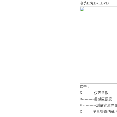
电势E为:E=KBVD
式中：
K---------仪表常数
B---------磁感应强度
V - --------测量
D--------测量管道的