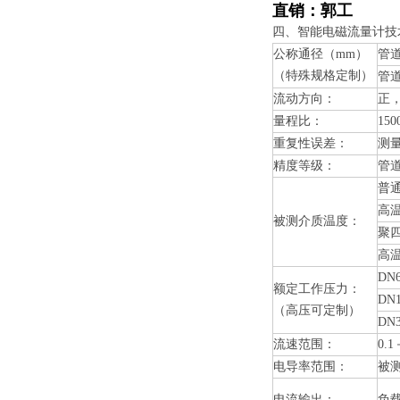
直销：郭工
四、
智能电磁流量计
技
公称通径（mm）
管道
（特殊规格定制）
管道
流动方向：
正
量程比：
150
重复性误差：
测量
精度等级：
管道
普通
高温
被测介质温度：
聚四
高温
DN
额定工作压力：
DN
（高压可定制）
DN
流速范围：
0.1
电导率范围：
被测
电流输出：
负