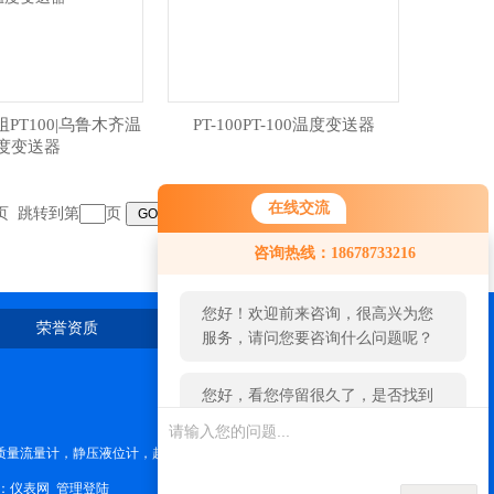
阻PT100|乌鲁木齐温
PT-100PT-100温度变送器
度变送器
在线交流
末页 跳转到第
页
您好！欢迎前来咨询，很高兴为您
咨询热线：18678733216
服务，请问您要咨询什么问题呢？
您好，看您停留很久了，是否找到
荣誉资质
在线留言
联系我们
了需求产品，您可以直接在线与我
联系！
质量流量计，静压液位计，超声波液位计，磁翻板液位计，雷达料位计
：
仪表网
管理登陆