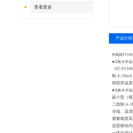
查看更多
产品介绍
热电阻PT10
●
乌鲁木齐温
HT-PT100
制 4~2
研院所温
●
乌鲁木齐温
超小型（模块
二线制 4~
冷端、温漂
测量精度
温度模块内
一体化设计