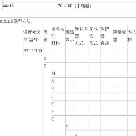
44×18
70 ×100（中继器）
选型方法
度变送器
感温元
安装固
接线
保护
温度变送
类
现场
隔爆标
内
件
定
盒
管
器
-
型号
别
显示
志
构
材料
方式
形式
直径
HT-PT100
R
Z
M
N
E
F
C
P
C
Y
1