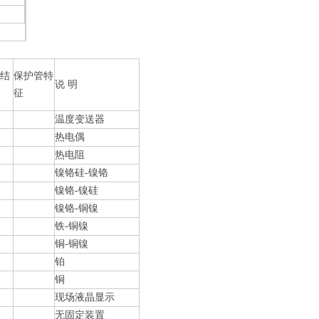
芯结
保护管特
说 明
征
温度变送器
热电偶
热电阻
镍铬硅-镍铬
镍铬-镍硅
镍铬-铜镍
铁-铜镍
铜-铜镍
铂
铜
现场液晶显示
无固定装置