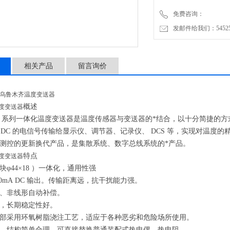
免费咨询：
发邮件给我们：5452500
相关产品
留言询价
0|乌鲁木齐温度变送器
概述
度变送器
系列一体化温度变送器是温度传感器与变送器的*结合，以十分简捷的方式把 -
0mA DC 的电信号传输给显示仪、调节器、记录仪、 DCS 等，实现对
度测控的更新换代产品，是集散系统、数字总线系统的*产品。
特点
度变送器
φ44×18 ）一体化，通用性强
20mA DC 输出。传输距离远，抗干扰能力强。
、非线形自动补偿。
高，长期稳定性好。
部采用环氧树脂浇注工艺，适应于各种恶劣和危险场所使用。
，结构简单合理，可直接替换普通装配式热电偶、热电阻。