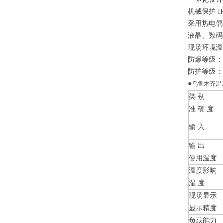
机械保护 IP
采用热电偶
液晶、数码
现场环境温
防爆等级： dI
防护等级： I
●
乌鲁木齐温
类 别
准 确 度
输 入
输 出
使用温度
温度影响
湿 度
现场显示
显示精度
负载能力