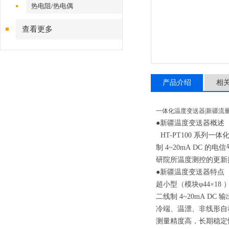
热电阻/热电偶
查看更多
产品介绍
相
一体化温度变送器|新疆流
●新疆
温度变送器
概述
HT-PT100
系列一体化
制 4~20mA DC
研院所温度测控的
●新疆
温度变送器
特点
超小型（模块φ44×18
二线制 4~20mA D
冷端、温漂、非线形自
测量精度高，长期稳