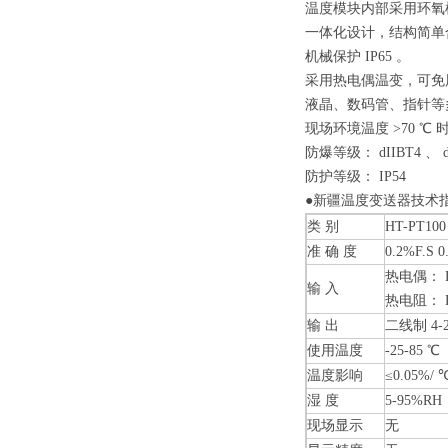
温度模块内部采用环氧
一体化设计，结构简单
机械保护 IP65 。
采用热电偶温变，可免
液晶、数码管、指针等
现场环境温度 >70 
防爆等级： dIIBT4 、 d
防护等级： IP54
●新疆温度变送器技术
类 别
HT-PT100
准 确 度
0.2%F.S 0
热电偶： B 
输 入
热电阻： Pt1
输 出
二线制 4-2
使用温度
-25-85 
温度影响
≤0.05%/ 
湿 度
5-95%RH
现场显示
无