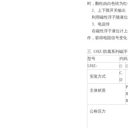
时，翻柱由白色转为红
2、上下限开关输出
利用磁性浮子随液位移
3、电远传
在磁性浮子液位计上安
作，获得电阻信号变化
三. UHZ-防腐系列磁
型号
代码
UHZ-
□
□
C
安装方式
D
P
主体材质
R
公称压力