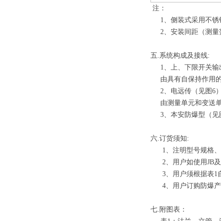
注：
1、侧装式采用不锈钢材
2、安装间距（测量范围）尺寸系列：5
五
.系统构成及接线:
1、上、下限开关输
由具有自保持作用的干
2、电远传（见图6
由测量单元和变送单
3、本安防爆型（见
六
.订货须知:
1、注明型号规格、
2、用户如使用JB及
3、用户须根据表1
4、用户订购防爆产
七
.附图表：