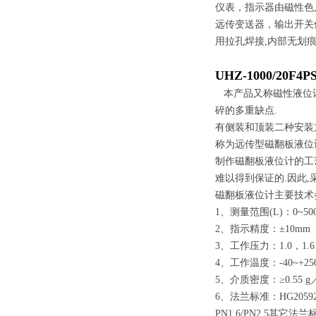
仪表，指示器由磁性色
远传变送器，输出开关
用拉孔焊接,内部无划
UHZ-1000/20
本产品又称磁性液位
碎的多重缺点.
有侧装和顶装二种安装
称为远传型磁翻板液位
制作磁翻板液位计的工
难以得到保证的.因此
磁翻板
液位计
主要技
1、测量范围(L)：0~50
2、指示精度：±10mm
3、工作压力：1.0，1.6，
4、工作温度：-40~+25
5、介质密度：≥0.55 g
6、法兰标准：HG20592~2
PN1.6/PN2.5其它