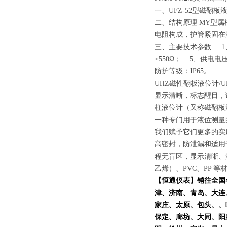
一、UFZ-52型磁
二、结构原理 MY型
电阻构成，护管紧固
三、主要技术参数 1、量
≤550Ω； 5、供电电
防护等级：IP65。
UHZ磁性翻板液位计
显示清晰，标志醒目，
柱液位计（又称磁翻板
一种专门用于液位测量
我们赋予它们更多的实
高密封，防泄漏和适用
程无盲区，显示清晰、测量范
乙烯）、PVC、PP 
【
恒通仪表
】销往全国
津、济南、青岛、大连
家庄、太原、包头、、
保定、廊坊、大同、阳