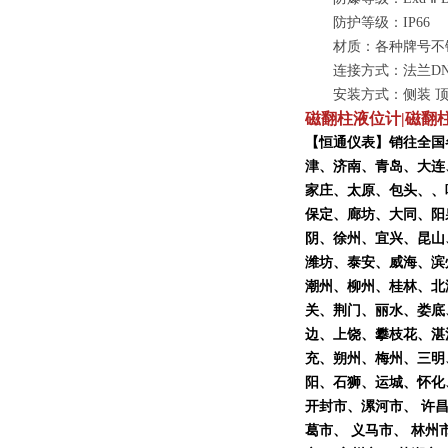
防护等级：IP66
材质：各种牌号不锈
连接方式：法兰DN2
安装方式：侧装 顶
磁翻柱液位计|磁翻
【
恒通仪表
】销往全国
津、济南、青岛、大连
家庄、太原、包头、、
保定、廊坊、大同、阳
阴、徐州、宜兴、昆山
潍坊、泰安、威海、滨
潮州、柳州、桂林、北
关、荆门、丽水、娄底
边、上饶、攀枝花、湛
充、朔州、梅州、三明
阳、石狮、运城、怀化、
开封市、漯河市、 许昌
葛市、 义马市、 林州