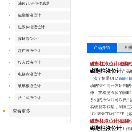
油位计/油位传感器
磁翻板液位计
磁致伸缩液位计
浮球液位计
产品介绍
相
超声波液位计
投入式液位计
磁翻柱液位计|磁翻
磁翻柱液位计
产品
电接点液位计
济宁恒通
UHZ
磁翻性
动的特性而开发研制的
玻璃板液位计
伸；在检测液位的同时
法兰式液位计
系列的液位计可以做到
易破裂等缺陷，测量过
查看更多
1Cr18Ni9Ti衬P
磁翻柱液位计|磁翻
磁翻柱液位计
工作