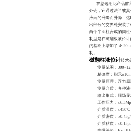
在您选用此产品前
外壳，它通过法兰或其
液面的升降而升降；这
出部分的交界处安装了
两个半圆柱合成的圆柱
制型是在磁翻板液位计
的基础上增加了 4~
制。
磁翻柱液位计
技术
测量范围：300~125
精确度：指示±10m
测量原理：浮力原理
测量介质：各种液体
输出形式：现场显示
工作压力：≤6.3Mp
介质温度：≤450℃
介质密度：≥0.45g/
介质粘度：≤0.15pa·
防爆等级：Exd Ⅱ BT6