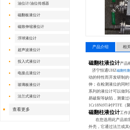
油位计/油位传感器
磁翻板液位计
磁致伸缩液位计
浮球液位计
产品介绍
相
超声波液位计
投入式液位计
磁翻柱液位计
产品
济宁恒通
UHZ
磁翻性
电接点液位计
动的特性而开发研制的
伸；在检测液位的同时
玻璃板液位计
系列的液位计可以做到
法兰式液位计
易破裂等缺陷，测量过
1Cr18Ni9Ti衬P
查看更多
磁翻柱液位计
工作
在您选用此产品前
外壳，它通过法兰或其