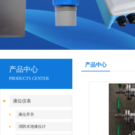
产品中心
产品中心
PRODUCTS CENTER
液位仪表
液位开关
消防水池液位计