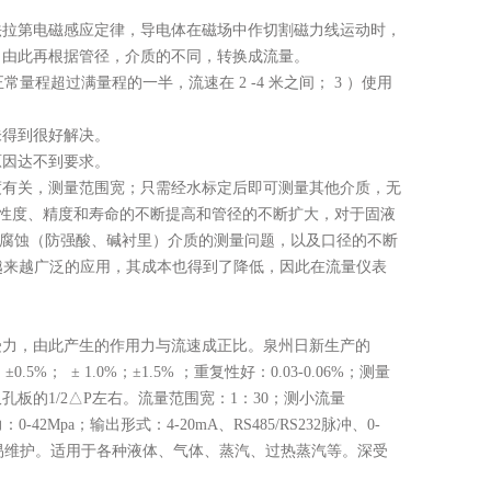
法拉第电磁感应定律，导电体在磁场中作切割磁力线运动时，
，由此再根据管径，介质的不同，转换成流量。
量程超过满量程的一半，流速在 2 -4 米之间； 3 ）使用
未得到很好解决。
原因达不到要求。
度有关，测量范围宽；只需经水标定后即可测量其他介质，无
性度、精度和寿命的不断提高和管径的不断扩大，对于固液
）、耐腐蚀（防强酸、碱衬里）介质的测量问题，以及口径的不断
得到越来越广泛的应用，其成本也得到了降低，因此在流量仪表
受力，由此产生的作用力与流速成正比。泉州日新生产的
%； ± 1.0%；±1.5% ；重复性好：0.03-0.06%；测量
的1/2△P左右。流量范围宽：1：30；测小流量
42Mpa；输出形式：4-20mA、RS485/RS232脉冲、0-
、极易维护。适用于各种液体、气体、蒸汽、过热蒸汽等。深受