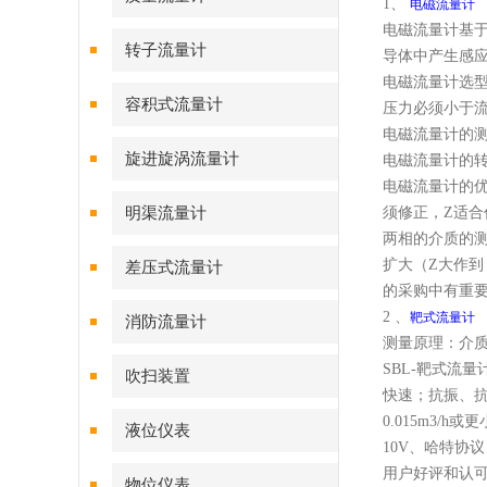
1、
电磁流量计
电磁流量计基
转子流量计
导体中产生感
电磁流量计选型
容积式流量计
压力必须小于流
电磁流量计的
旋进旋涡流量计
电磁流量计的
电磁流量计的
明渠流量计
须修正，Z适
两相的介质的
扩大（Z大作到
差压式流量计
的采购中有重
2 、
靶式流量计
消防流量计
测量原理：介
SBL-靶式流量计
吹扫装置
快速；抗振、抗
0.015m3/h
液位仪表
10V、哈特协
用户好评和认
物位仪表