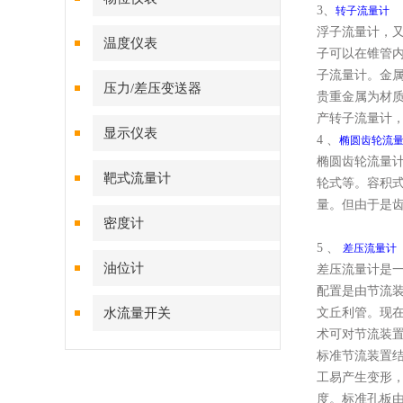
3、
转子流量计
浮子流量计，
温度仪表
子可以在锥管
子流量计。金
压力/差压变送器
贵重金属为材
产转子流量计，
显示仪表
4 、
椭圆齿轮流
椭圆齿轮流量
靶式流量计
轮式等。容积式
量。但由于是
密度计
5 、
差压流量计
油位计
差压流量计是
配置是由节流装
水流量开关
文丘利管。现
术可对节流装
标准节流装置
工易产生变形
度。标准孔板