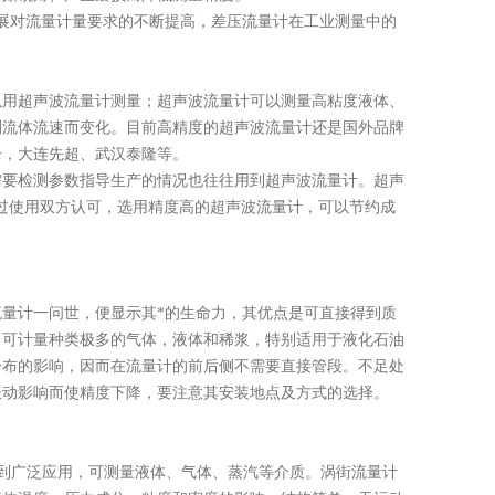
展对流量计量要求的不断提高，差压流量计在工业测量中的
以用超声波流量计测量；超声波流量计可以测量高粘度液体、
测流体流速而变化。目前高精度的超声波流量计还是国外品牌
仑，大连先超、武汉泰隆等。
需要检测参数指导生产的情况也往往用到超声波流量计。超声
经过使用双方认可，选用精度高的超声波流量计，可以节约成
计，此种流量计一问世，便显示其*的生命力，其优点是可直接得到质
% ，可计量种类极多的气体，液体和稀浆，特别适用于液化石油
分布的影响，因而在流量计的前后侧不需要直接管段。不足处
振动影响而使精度下降，要注意其安装地点及方式的选择。
得到广泛应用，可测量液体、气体、蒸汽等介质。涡街流量计