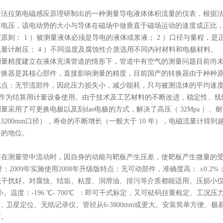
于法拉第电磁感应原理研制出的一种测量导电液体体积流量的仪表，根据
应电压，该电动势的大小与导体在磁场中做垂直于磁场运动的速度成正比
原则： 1 ）被测量液体必须是导电的液体或浆液； 2 ）口径与量程，是正常
量计耐压； 4 ）不同温度及腐蚀性介质选用不同内衬材料和电极材料。
测量精度建立在液体充满管道的情形下，管道中有空气的测量问题目前尚
转换器是其核心部件，直接影响测量的精度，目前国产的转换器由于种种
优点：无节流部件，因此压力损失小，减少能耗，只与被测流体的平均速
合作为结算用计量设备使用。由于技术及工艺材料的不断改进，稳定性、线
测量采用了可更换电极以及刮
dao
电极的方式，解决了高压（ 32Mpa 
 3200mm口径），寿命的不断增长（一般大于 10 年），电磁流量计
要的地位。
质在测量管中流动时，因自身的动能与靶板产生压差，使靶板产生微量的
：2009年实施使用2008年升级版特点：无可动部件，准确度高： ±0.2%；±0.5
干扰好。对腐蚀、结垢、粘度、润滑油、排污等介质都能适用。压损小仅孔板
或更小。温度：-196 ℃- 700℃ ：即可干式标定，又可砝码挂重检定。工况压力：0-
议，卫星定位、无纸记录仪。管径从6-3800mm或更大。安装简单方便
可。