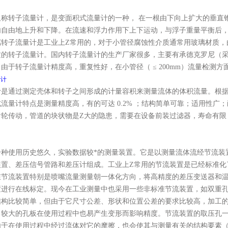
又称转子流量计，是变面积式流量计的一种， 在一根由下向上扩大的垂直
内自由地上升和下降。在流速和浮力作用下上下运动，与浮子重量平衡后
属转子流量计是工业上Z常用的，对于小管径腐蚀性介质通常用玻璃材质，
质的转子流量计。国内转子流量计的生产厂家很多，主要有承德克罗尼（
由于转子流量计精度高，重复性好，在小管径（ ≤ 200mm）流量
量计
计是通过测定壳体和转子之间形成的计量容积来测量流体的体积流量。根
流量计特点是测量精度高，有的可达 0.2% ；结构简单可靠；适用性
齿轮传动，管道的块状物是Z大的隐患，需要在设备前装过滤器，寿命有
一种使用历史悠久，实验数据较*的测量装置。它是以测量流体流经节流装
置、差压信号管路和差压计组成。工业上Z常用的节流装置是已经标准化
在节流装置特别是喷嘴流量测量朝一体化方向，将高精度的差压变送器和
置进行在线标定。现今在工业测量中也采用一些非标准节流装置，如双重
结构比较简单，但由于它尺寸公差、形状和位置公差的要求比较高，加工
，较大的孔板在使用过程中也易产生变形而影响精度。节流装置的取压孔
由于在使用过程中经过流体对它的摩擦，也会使其与测量有关的结构要素