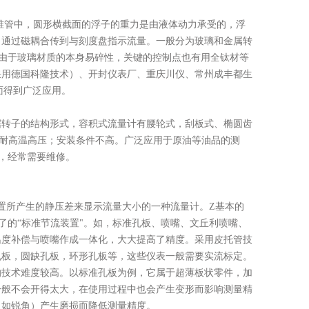
锥管中，圆形横截面的浮子的重力是由液体动力承受的，浮
，通过磁耦合传到与刻度盘指示流量。一般分为玻璃和金属转
由于玻璃材质的本身易碎性，关键的控制点也有用全钛材等
采用德国科隆技术）、开封仪表厂、重庆川仪、常州成丰都生
检测方面得到广泛应用。
据转子的结构形式，容积式流量计有腰轮式，刮板式、椭圆齿
广；耐高温高压；安装条件不高。广泛应用于原油等油品的测
限，经常需要维修。
置所产生的静压差来显示流量大小的一种流量计。Z基本的
了的“标准节流装置"。如，标准孔板、喷嘴、文丘利喷嘴、
温度补偿与喷嘴作成一体化，大大提高了精度。采用皮托管技
孔板，圆缺孔板，环形孔板等，这些仪表一般需要实流标定。
的技术难度较高。以标准孔板为例，它属于超薄板状零件，加
一般不会开得太大，在使用过程中也会产生变形而影响测量精
（如锐角）产生磨损而降低测量精度。