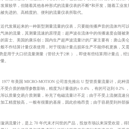
计发展较早，但随着其他各种形式的流量仪表的不断*和开发，随着工业发
地被先进的、高精度的、便利的流量仪表所取代。
计
是近代发展起来的一种新型测量流量的仪表，只要能传播声音的流体均可
或气体的流量，其测量流速的原理是：超声波在流体中的传播速度会随被
本的富士、美国的康乐创；国内生产超声波流量计的厂家主要有：唐山美
一般不作结算计量仪表使用，对于现场计量点损坏生产不能停机更换，又
势是用于大口径流量测量（管径大于2米 ），即使有些结算用计量点，
护量。
1977 年美国 MICRO-MOTION 公司首先推出 U 型管质量流量
不受介质的物理参数影响，精度为计量值的± 0.4% ，有的可达到 0.2
气等以质量交易介质测量，补充了电磁流量计不足；由于不受上流侧流速
计加工精度较高，一般有很重的基座，因此价格昂贵；由于容易受到外部
漩涡流量计，是上 70 年代末才问世的产品，投放市场以来深受欢迎，