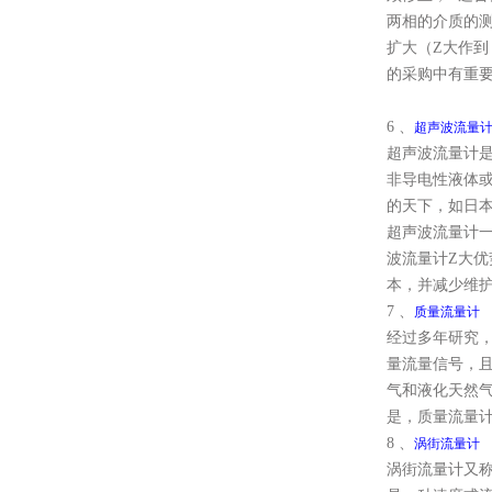
两相的介质的
扩大（Z大作到
的采购中有重
6 、
超声波流量
超声波流量计
非导电性液体
的天下，如日
超声波流量计
波流量计Z大优
本，并减少维
7 、
质量流量计
经过多年研究， 
量流量信号，且
气和液化天然
是，质量流量
8 、
涡街流量计
涡街流量计又称