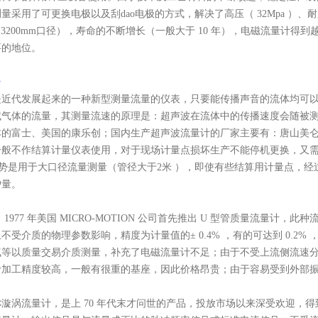
测量采用了可更换电极以及刮
dao
电极的方式，解决了高压（ 32Mpa 
 3200mm口径），寿命的不断增长（一般大于 10 年），电磁流量计
要的地位。
计
是近代发展起来的一种新型测量流量的仪表，只要能传播声音的流体均可
或气体的流量，其测量流速的原理是：超声波在流体中的传播速度会随被
本的富士、美国的康乐创；国内生产超声波流量计的厂家主要有：唐山美
一般不作结算计量仪表使用，对于现场计量点损坏生产不能停机更换，又
势是用于大口径流量测量（管径大于2米 ），即使有些结算用计量点，
护量。
1977 年美国 MICRO-MOTION 公司首先推出 U 型管质量流量
不受介质的物理参数影响，精度为计量值的± 0.4% ，有的可达到 0.2
气等以质量交易介质测量，补充了电磁流量计不足；由于不受上流侧流速
计加工精度较高，一般有很重的基座，因此价格昂贵；由于容易受到外部
漩涡流量计，是上 70 年代末才问世的产品，投放市场以来深受欢迎，