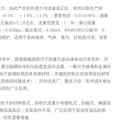
受力，由此产生的作用力与流速成正比。泉州日新生产的
%； ± 1.0%；±1.5% ；重复性好：0.03-0.06%；测量
的1/2△P左右。流量范围宽：1：30；测小流量
42Mpa；输出形式：4-20mA、RS485/RS232脉冲、0-
、极易维护。适用于各种液体、气体、蒸汽、过热蒸汽等。深受
锥管中，圆形横截面的浮子的重力是由液体动力承受的，浮
，通过磁耦合传到与刻度盘指示流量。一般分为玻璃和金属转
由于玻璃材质的本身易碎性，关键的控制点也有用全钛材等
采用德国科隆技术）、开封仪表厂、重庆川仪、常州成丰都生
检测方面得到广泛应用。
据转子的结构形式，容积式流量计有腰轮式，刮板式、椭圆齿
广；耐高温高压；安装条件不高。广泛应用于原油等油品的测
限，经常需要维修。