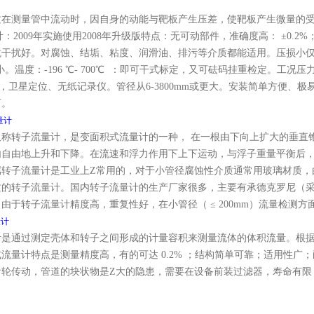
质在测量管中流动时，因自身的动能与靶板产生压差，使靶板产生微量的
：2009年实施使用2008年升级版特点：无可动部件，准确度高： ±0.2%；±0.5
干扰好。对腐蚀、结垢、粘度、润滑油、排污等介质都能适用。压损小仅孔板
或更小。温度：-196 ℃- 700℃ ：即可干式标定，又可砝码挂重检定。工况压力：0-
议，卫星定位、无纸记录仪。管径从6-3800mm或更大。安装简单方便
可。
量计
又称转子流量计，是变面积式流量计的一种， 在一根由下向上扩大的垂直
内自由地上升和下降。在流速和浮力作用下上下运动，与浮子重量平衡后
属转子流量计是工业上Z常用的，对于小管径腐蚀性介质通常用玻璃材质，
质的转子流量计。国内转子流量计的生产厂家很多，主要有承德克罗尼（
由于转子流量计精度高，重复性好，在小管径（ ≤ 200mm）流量
量计
计是通过测定壳体和转子之间形成的计量容积来测量流体的体积流量。根
流量计特点是测量精度高，有的可达 0.2% ；结构简单可靠；适用性
齿轮传动，管道的块状物是Z大的隐患，需要在设备前装过滤器，寿命有