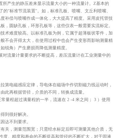
置所产生的静压差来显示流量大小的一种流量计。Z基本的
了的“标准节流装置"。如，标准孔板、喷嘴、文丘利喷嘴、
温度补偿与喷嘴作成一体化，大大提高了精度。采用皮托管技
孔板，圆缺孔板，环形孔板等，这些仪表一般需要实流标定。
的技术难度较高。以标准孔板为例，它属于超薄板状零件，加
一般不会开得太大，在使用过程中也会产生变形而影响测量精
（如锐角）产生磨损而降低测量精度。
展对流量计量要求的不断提高，差压流量计在工业测量中的
法拉第电磁感应定律，导电体在磁场中作切割磁力线运动时，
，由此再根据管径，介质的不同，转换成流量。
量程超过满量程的一半，流速在 2 -4 米之间； 3 ）使用
未得到很好解决。
原因达不到要求。
度有关，测量范围宽；只需经水标定后即可测量其他介质，无
性度、精度和寿命的不断提高和管径的不断扩大，对于固液