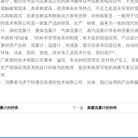
流量计，输出信号是与流量成正比的脉冲频率信号或标准电流信号，不受
不接触被测流体，具有精度高，使用寿命长等特点。不足之处是在安装时
电式和电容式，后者在耐温和耐振动方面有优势，但价格较贵，一般用于
测控技术有限公司是一家集产品的研发、生产、销售、服务为一体的现代
量计、涡街流量计
、
液体流量计、气体流量计、蒸汽流量计等各种流量仪
公司拥有*的设备，*的科学管理体系和制度，有丰富的现场应用、产品设
主要经营产品有：流量计，温度计，传感器，显示仪表等仪器仪表，自动
、环保、冶金、医药、造纸、排水等工业技术行业，受到用户*。
表
厂家
测控技术有限公司秉承：诚信、专业的经营理念,坚持用户至上、质
发生产现场应用及系统设计经验为您推荐、提供有效而可靠的测量方案以
需求。
、消费者与济宁恒通仪表测控技术有限公司、洽谈，我们会用的产品和
量计的种类
下一篇：
新疆流量计的种类