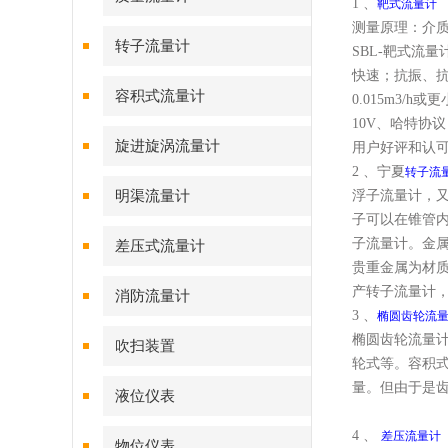
1 、
靶式流量计
测量原理：介
转子流量计
SBL-靶式流量计
快速；抗振、抗
容积式流量计
0.015m3/h
10V、哈特协
旋进旋涡流量计
用户好评和认
2 、宁夏
转子流
明渠流量计
浮子流量计，
子可以在锥管
子流量计。金
差压式流量计
贵重金属为材
产转子流量计，
消防流量计
3 、
椭圆齿轮流
椭圆齿轮流量
吹扫装置
轮式等。容积式
量。但由于是
液位仪表
4 、
差压流量计
物位仪表