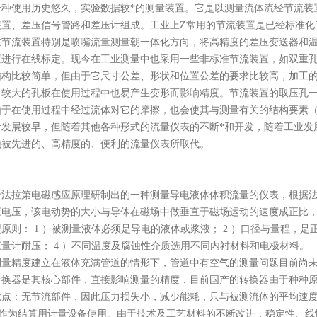
一种使用历史悠久，实验数据较*的测量装置。它是以测量流体流经节流装
置、差压信号管路和差压计组成。工业上Z常用的节流装置是已经标准化
在节流装置特别是喷嘴流量测量朝一体化方向，将高精度的差压变送器和
置进行在线标定。现今在工业测量中也采用一些非标准节流装置，如双重
结构比较简单，但由于它尺寸公差、形状和位置公差的要求比较高，加工
，较大的孔板在使用过程中也易产生变形而影响精度。节流装置的取压孔
由于在使用过程中经过流体对它的摩擦，也会使其与测量有关的结构要素
计发展较早，但随着其他各种形式的流量仪表的不断*和开发，随着工业发
地被先进的、高精度的、便利的流量仪表所取代。
于法拉第电磁感应原理研制出的一种测量导电液体体积流量的仪表，根据
应电压，该电动势的大小与导体在磁场中做垂直于磁场运动的速度成正比
原则： 1 ）被测量液体必须是导电的液体或浆液； 2 ）口径与量程，是正常
量计耐压； 4 ）不同温度及腐蚀性介质选用不同内衬材料和电极材料。
测量精度建立在液体充满管道的情形下，管道中有空气的测量问题目前尚
转换器是其核心部件，直接影响测量的精度，目前国产的转换器由于种种
优点：无节流部件，因此压力损失小，减少能耗，只与被测流体的平均速
合作为结算用计量设备使用。由于技术及工艺材料的不断改进，稳定性、线