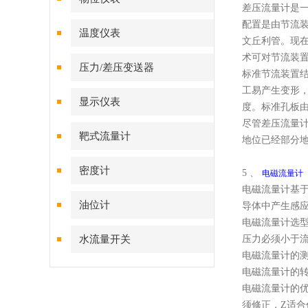
差压流量计是
配置是由节流装
温度仪表
文丘利管。现
术可对节流装
压力/差压变送器
标准节流装置
工易产生变形
显示仪表
度。标准孔板
尽管差压流量
靶式流量计
地位已经部分
密度计
5 、
电磁流量计
电磁流量计基
油位计
导体中产生感
电磁流量计选型
水流量开关
压力必须小于流
电磁流量计的
电磁流量计的
电磁流量计的
须修正，Z适