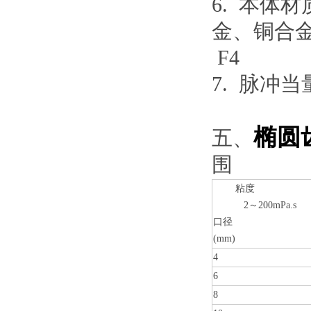
6. 本体
金、铜合金
F4
7. 脉冲
椭圆
五、
围
粘度
2～200mPa.s
口径
(mm)
4
6
8