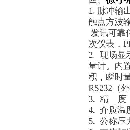
1. 脉冲
触点方波
发讯可靠传
次仪表，P
2. 现场
量计。内
积，瞬时量
RS232（
3. 精 度：
4. 介质温
5. 公称压力