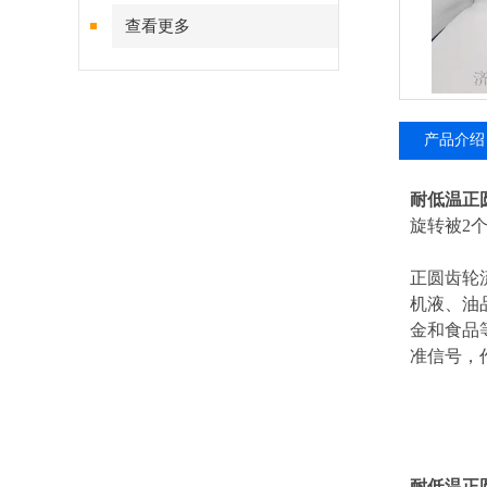
查看更多
产品介绍
耐低温正
旋转被2
正圆齿轮
机液、油
金和食品
准信号，
耐低温正