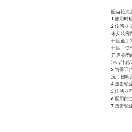
圆齿轮流
使用时
1.
传感器
2.
未安装旁
开度至所
开度，使
开启关闭
冲击叶轮
为保证
3.
况，如听
圆齿轮
4.
传感器
5.
配用的
6.
圆齿轮
7.