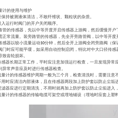
量计的使用与维护
应保持被测液体清洁，不敢纤维状、颗粒状的杂质。
投入运行时阀门的开户关闭顺序。
路管的传感器，先以中等开度开启传感器上游阀，然后缓慢开户
需正常流量。装旁路管的传感器，先全开旁路管阀，以中等开度
传感器以较小流量运动
分钟，然后全开上游阀全闭旁路阀（保
10
阀门时应可能平缓，如采用自动控制启闭，特比对中大口径传感器
导致齿轮损坏。
传感器长期正常工作，平时应注意加强运行检查，一旦发现异常
到异常声音应及时进行传感器检查。
流量计的传感器维护周期一般为三个月，检查清洗时，需要注意
不用时应清洁内部液体，且在传感器两段加上防护套以防止尘垢
过滤器应进行定期清洗，不用时就再加上防护套以防止尘垢进入
流量计的传感器的传输电缆可架空或埋地铺设（埋地时应套上塑