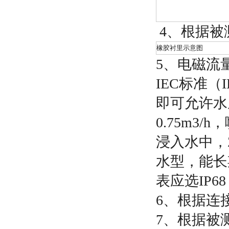
4
、根据被
橡胶衬里示意图
5
、电磁流
IEC
标准
（I
即可允许水
0.75m3/h
，
浸入水中，
水型，能长
表应选
IP68
6
、根据连
7
、根据被