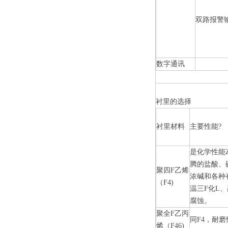
双路报警
数字通讯
衬里的选择
衬里材料
主要性能
?
是化学性能
腾的盐酸、
聚四
F
乙烯
浓碱和各种
（
F4)
温三
F
化
L
、
腐蚀。
聚全
F
乙丙
同
F4
，耐磨
烯（
F46)