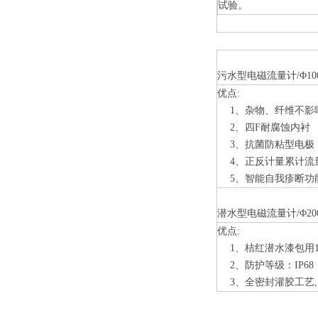
试验。
污水型电磁流量计/Φ10
优点:
1、杂物、纤维不影
2、四
F
耐腐蚀内衬
3、抗菌防粘型电极
4、正反计量累计流
5、智能自我疹断功
潜水型电磁流量计/Φ20
优点:
1、桔红潜水漆包用1
2、防护等级：IP68
3、全密封灌胶工艺,