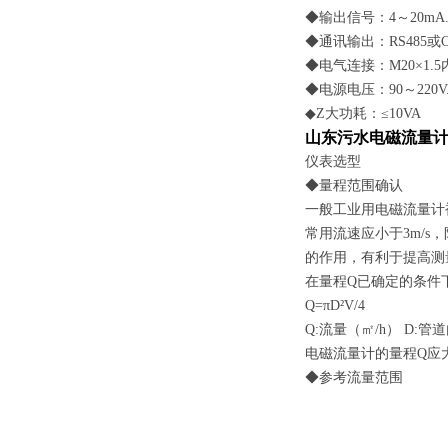
◆输出信号：4～20mA.
◆通讯输出：RS485或
◆电气连接：M20×1.
◆电源电压：90～220V.A
◆Z大功耗：≤10VA
山东污水电磁流量计
仪表选型
◆量程范围确认
一般工业用电磁流量计被
常用流速应小于3m/
的作用，有利于提高测
在量程Q已确定的条件
Q=πD²V/4
Q:流量（㎡/h） D:管
电磁流量计的量程Q应
◆参考流量范围