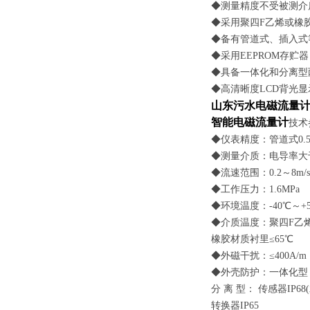
◆测量精度不受被测介
◆采用聚四
F
乙烯或橡胶
◆备有管道式、插入式
◆采用EEPROM存
◆具备一体化和分离型
◆高清晰度LCD背光显
山东污水电磁流量计
智能电磁流量计
技术
◆仪表精度：管道式0.5
◆测量介质：电导率大于
◆流速范围：0.2～8m/s
◆工作压力：1.6MPa
◆环境温度：-40℃～+5
◆介质温度：聚四
F
乙烯
橡胶材质衬里≤65℃
◆外磁干扰：≤400A/m
◆外壳防护：一体化型： 
分 离 型： 传感器IP6
转换器IP65