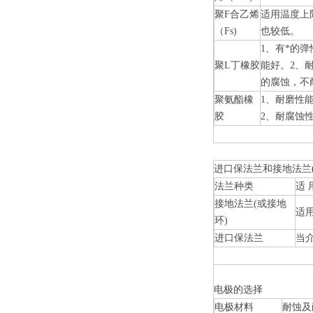
聚
F
合乙烯
适用温度上
（
Fs)
也较低。
1
、有*的弹
聚
L
丁橡胶
能好。
2
、
的腐蚀，不
聚氨酯橡
1
、耐磨性能
胶
2
、耐腐蚀
进口保法兰和接地法兰
法兰种类
适 
接地法兰
(
或接地
适
环
)
进口保法兰
当
电极的选择
电极材料
耐蚀及