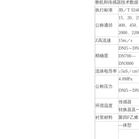
整机和传感器技术数据
执行标准
JB
／
T 924
15
、
20
、
2
公称通径
400
、
450
2000
、
220
Z高流速
15m
／
s
DNl5
～
DN
精确度
DN700—
DN3000
流体电导率
≥5uS
／
cm
4.0MPa
公称压力
DNl5
～
DN
传感器
环境温度
转换器及
衬里材料
聚四
F
乙烯
—
体型