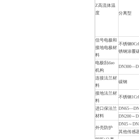
Z高流体温
度
分离型
信号电极和
不锈钢
0Cr
接地电极材
锈钢涂覆
料
电极刮
dao
DN300—D
机构
连接法兰材
碳钢
料
接地法兰材
不锈钢
1Cr
料
进口保法兰
DN65—DN
材料
DN200
～
D
DNl5
～
DN
外壳防护
其他传感