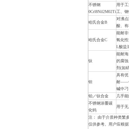
不锈钢
用于工
0Crl8Nil2M02Ti
工、钢
对沸点
哈氏合金
B
酸、有
能耐非
哈氏合金
C
氧化性
L
酸盐
能耐海
钛
的腐蚀
剂
(
如
具有优
钽
耐
——
碱中刁
铂／钛合金
几乎能
不锈钢涂覆碳
用于无
化钨
注： 由于介质种类繁
仅供参考。用户应根据