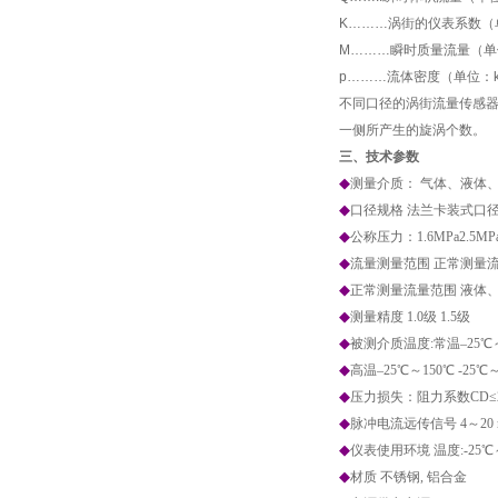
K………涡街的仪表系数（
M………瞬时质量流量（单位:
p………流体密度（单位：kg
不同口径的涡街流量传感
一侧所产生的旋涡个数。
三、技术参数
◆
测量介质： 气体、液体
◆
口径规格 法兰卡装式口径选择 25
◆
公称压力：1.6MPa2.5MP
◆
流量测量范围 正常测量流速范围
◆
正常测量流量范围 液体
◆
测量精度 1.0级 1.5级
◆
被测介质温度:常温–25℃～
◆
高温–25℃～150℃ -25℃～
◆
压力损失：阻力系数C
D
≤
◆
脉冲电流远传信号 4～20 
◆
仪表使用环境 温度:-25℃～
◆
材质 不锈钢, 铝合金