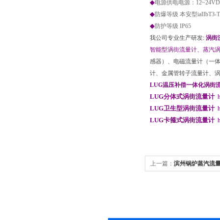
◆
电源供电电源：12~24VD
◆
防爆等级 本安型iaIIbT3-T
◆
防护等级 IP65
我公司专业生产研发
:
涡街
智能型涡街流量计、蒸汽
感器）、电磁流量计（一
计、金属管转子流量计、
LUG温压补偿一体化涡街
LUG分体式涡街流量计
LUG卫生型涡街流量计
LUG卡箍式涡街流量计
上一篇：
滨州锅炉蒸汽流