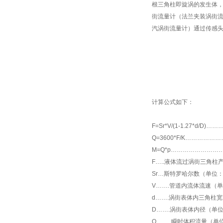
根三角柱即旋涡的发生体
街流量计（法兰夹装涡街
汽涡街流量计）
通过传感
计算公式如下：
F=Sr
*
V/(1-1.27
*
d/D)…
Q=3600*F/K…………
M=Q*p……………………
F…..液体流过涡街三角柱
Sr…斯特罗哈尔数（单位
V…….管道内流体流速（单
d…….涡街表体内三角柱
D…….涡街表体内径（单
Q……..瞬时体积流量（单