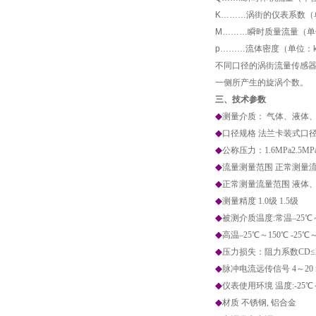
K………涡街的仪表系数（
M………瞬时质量流量（单位:
p………流体密度（单位：kg
不同口径的涡街流量传感
一侧所产生的旋涡个数。
三、技术参数
◆
测量介质： 气体、液体
◆
口径规格 法兰卡装式口径选择 25
◆
公称压力：1.6MPa2.5MP
◆
流量测量范围 正常测量流速范围
◆
正常测量流量范围 液体
◆
测量精度 1.0级 1.5级
◆
被测介质温度:常温–25℃～
◆
高温–25℃～150℃ -25℃～
◆
压力损失：阻力系数C
D
≤
◆
脉冲电流远传信号 4～20 
◆
仪表使用环境 温度:-25℃～
◆
材质 不锈钢, 铝合金