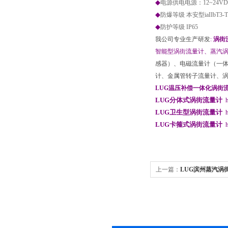
◆
电源供电电源：12~24VD
◆
防爆等级 本安型iaIIbT3-T
◆
防护等级 IP65
我公司专业生产研发
:
涡街
智能型涡街流量计、蒸汽
感器）、电磁流量计（一
计、金属管转子流量计、
LUG温压补偿一体化涡街
LUG分体式涡街流量计
LUG卫生型涡街流量计
LUG卡箍式涡街流量计
上一篇：
LUG滨州蒸汽涡