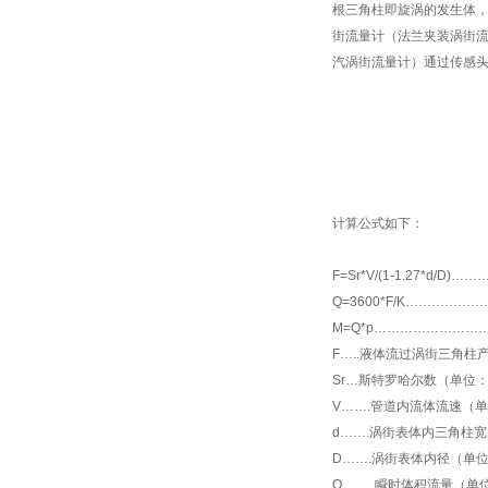
根三角柱即旋涡的发生体
街流量计（法兰夹装涡街
汽涡街流量计）
通过传感
计算公式如下：
F=Sr
*
V/(1-1.27
*
d/D)…
Q=3600*F/K…………
M=Q*p……………………
F…..液体流过涡街三角柱
Sr…斯特罗哈尔数（单位
V…….管道内流体流速（单
d…….涡街表体内三角柱
D…….涡街表体内径（单
Q……..瞬时体积流量（单