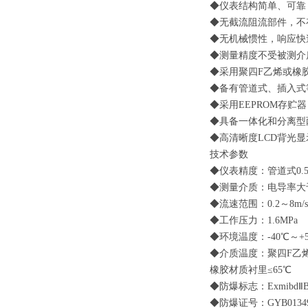
◆仪表结构简单、可靠
◆无截流阻流部件，不
◆无机械惯性，响应快
◆测量精度不受被测介
◆采用聚四
F
乙烯或橡胶
◆备有管道式、插入式
◆采用EEPROM存
◆具备一体化和分离型
◆高清晰度LCD背光显
技术参数
◆仪表精度：管道式0.5
◆测量介质：电导率大于
◆流速范围：0.2～8m/s
◆工作压力：1.6MPa
◆环境温度：-40℃～+5
◆介质温度：聚四
F
乙烯
橡胶材质衬里≤65℃
◆防爆标志：ExmibdⅡB
◆防爆证号：GYB0134