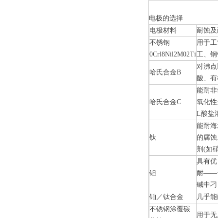
电极的选择
电极材料
耐蚀及
不锈钢
用于工
0Crl8Nil2M02Ti
工、钢
对沸点
哈氏合金
B
酸、有
能耐非
哈氏合金
C
氧化性
L
酸盐
能耐海
钛
的腐蚀
剂
(
如
具有优
钽
耐
——
碱中刁
铂／钛合金
几乎能
不锈钢涂覆碳
用于无