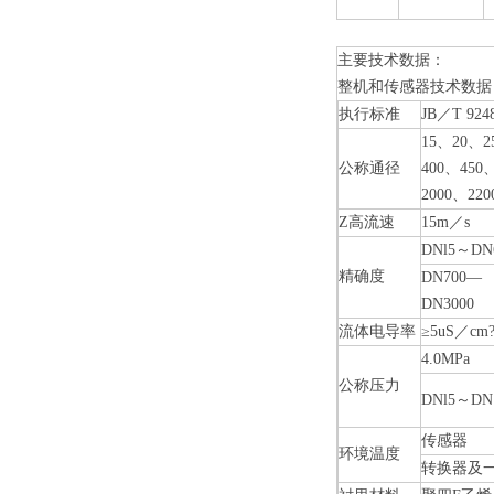
主要技术数据：
整机和传感器技术数据
执行标准
JB
／
T 924
15
、
20
、
2
公称通径
400
、
450
2000
、
220
Z高流速
15m
／
s
DNl5
～
DN
精确度
DN700—
DN3000
流体电导率
≥5uS
／
cm
4.0MPa
公称压力
DNl5
～
DN
传感器
环境温度
转换器及