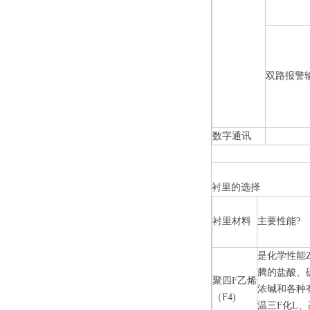
双路报警
数字通讯
衬里的选择
衬里材料
主要性能
?
是化学性能
腾的盐酸、
聚四
F
乙烯
浓碱和各种
（
F4)
温三
F
化
L
、