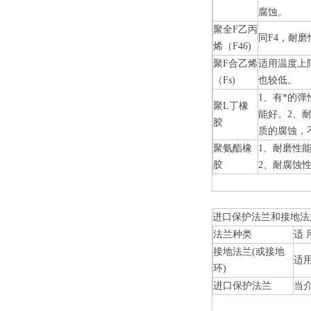
腐蚀。
聚全
F
乙丙
同
F4
，耐磨
烯（
F46)
聚
F
合乙烯
适用温度上
（
Fs)
也较低。
1
、有*的弹
聚
L
丁橡
能好。
2
、
胶
质的腐蚀，
聚氨酯橡
1
、耐磨性能
胶
2
、耐腐蚀
进口保护法兰和接地法
法兰种类
适 
接地法兰
(
或接地
适
环
)
进口保护法兰
当