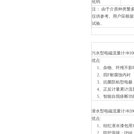
化钨
注： 由于介质种类繁
仅供参考。用户应根据
试验。
污水型电磁流量计/Φ10
优点:
1、杂物、纤维不影
2、四
F
耐腐蚀内衬
3、抗菌防粘型电极
4、正反计量累计流
5、智能自我疹断功
潜水型电磁流量计/Φ20
优点:
1、桔红潜水漆包用1
2、防护等级：IP68