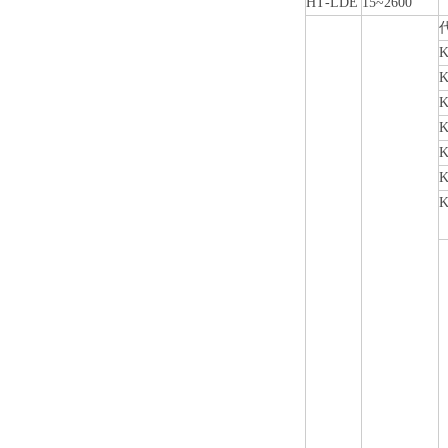
HT
-
LDE
15~2600
K
K
K
K
K
K
K