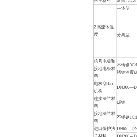
衬里材料
聚四
F
乙烯
—
体型
Z高流体温
度
分离型
信号电极和
不锈钢
0Cr
接地电极材
锈钢涂覆
料
电极刮
dao
DN300—D
机构
连接法兰材
碳钢
料
接地法兰材
不锈钢
1Cr
料
进口保护法
DN65—DN
兰材料
DN200
～
D