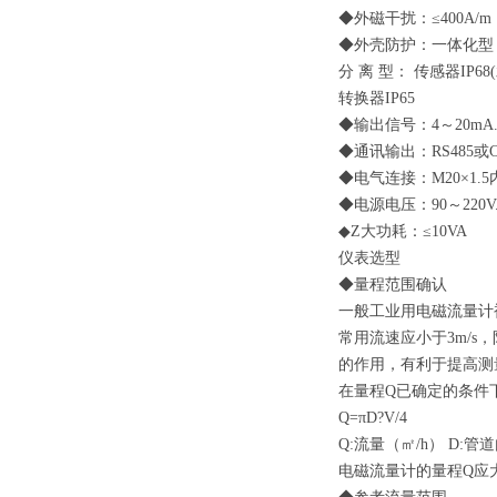
◆外磁干扰：≤400A/m
◆外壳防护：一体化型： 
分 离 型： 传感器IP6
转换器IP65
◆输出信号：4～20mA.
◆通讯输出：RS485或
◆电气连接：M20×1.
◆电源电压：90～220V.A
◆Z大功耗：≤10VA
仪表选型
◆量程范围确认
一般工业用电磁流量计被
常用流速应小于3m/
的作用，有利于提高测
在量程Q已确定的条件
Q=πD?V/4
Q:流量（㎡/h） D:管
电磁流量计的量程Q应