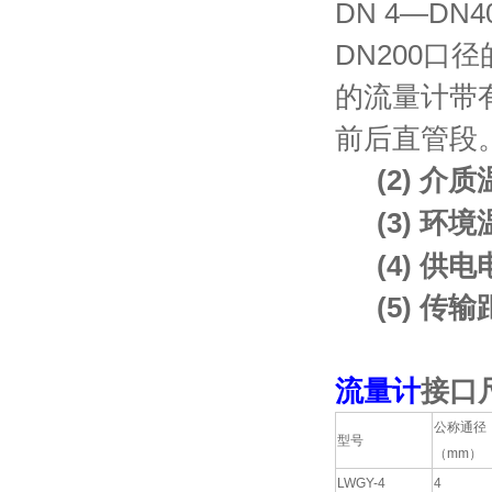
DN 4—DN
DN200口径
的流量计带
前后直管段
(2) 介
(3) 环
(4) 供
(5) 传
流量计
接口
公称通径
型号
（mm）
LWGY-4
4