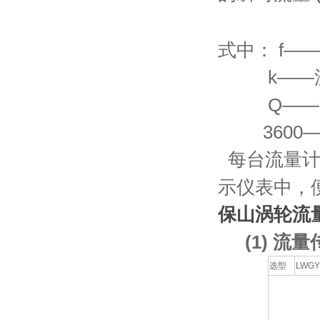
式中： f——
k——流量
Q——流体
3600—
每台流量计
示仪表中，
保山涡轮流
(1) 
选型
LWGY