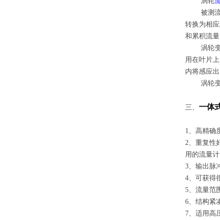
涡轮
被测流体
转换为相应
和累积流量
涡轮变送器
用在叶片上
内将感应出
涡轮变送
一体
三、
1、高精确度
2、重复性
用的流量计
3、输出脉
4、可获得
5、流量范围
6、结构紧
7、适用高