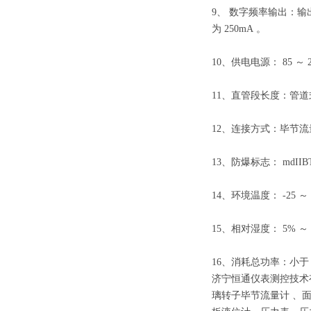
9、
数字频率输出：输
为
250mA
。
10、
供电电源：
85
～
11、
直管段长度：管道
12、
连接方式：
毕节流
13、
防爆标志：
mdIIB
14、
环境温度：
-25
～
15、
相对湿度：
5%
～
16、
消耗总功率：小
济宁恒通仪表测控技术
璃转子
毕节流量计
、面