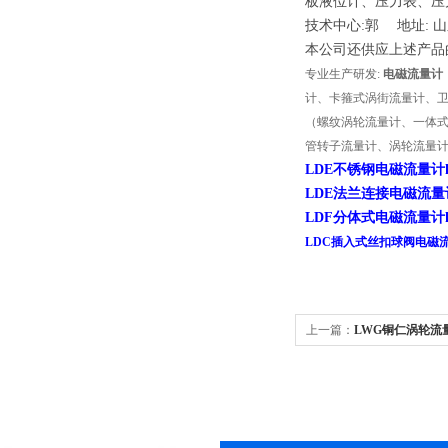
板液位计、压力表、压
技术中心:
郭
地址:
山
本公司还供应上述产品
专业生产研发:
电磁流量计
计、卡箍式涡街流量计、
（螺纹涡轮流量计、一体
管转子流量计、涡轮流量
LDE不锈钢电磁流量计http://
LDE法兰连接电磁流量计http:
LDF分体式电磁流量计http://
LDC插入式丝扣球阀电磁
上一篇：
LWG铜仁涡轮流