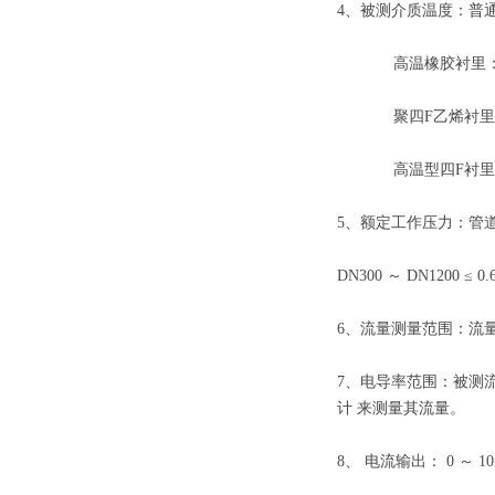
4、
被测介质温度：普
高温橡胶衬里
聚四
F
乙烯衬
高温型四
F
衬
5、
额定工作压力：管
DN300 ～
DN1200 ≤ 0
6、
流量测量范围：流
7、
电导率范围：被测
计
来测量其流量。
8、
电流输出：
0
～
1