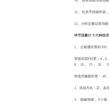
10、
具有自检与自论断
11、
红外手持操作器
12、
小时总量记录功能
毕节流量计
十六种
技术
1、
公称通径系列
DN
管道式四
F
衬里：
4
，
6
8
，
10
、
15
、
20
、
3
管道式橡胶衬里：
40
2、
流动方向：正、反
3、
精确等级：
0.5
级