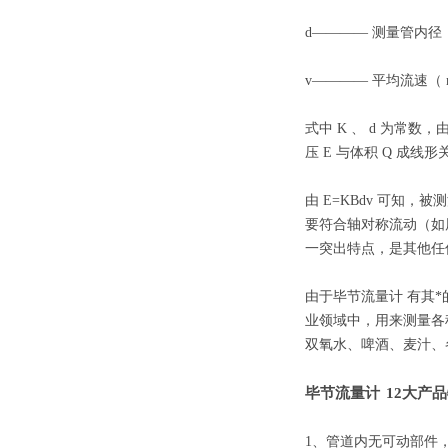
d———— 测量管内径
v———— 平均流速（
式中
K
、
d
为常数，
压
E
与体积
Q
成线形
由
E=KBdv
可知，被测
要符合轴对称流动（如
一突出特点，是其他任
由于
毕节流量计
有其*
业领域中，用来测量各
双氧水、啤酒、麦汁、
毕节流量计
12大
产品
1、
管道内无可动部件