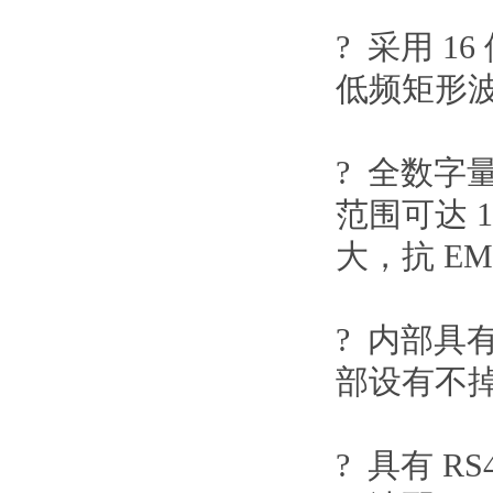
? 采用
16
低频矩形
? 全数
范围可达
大，抗
EM
? 内部
部设有不
? 具有
RS