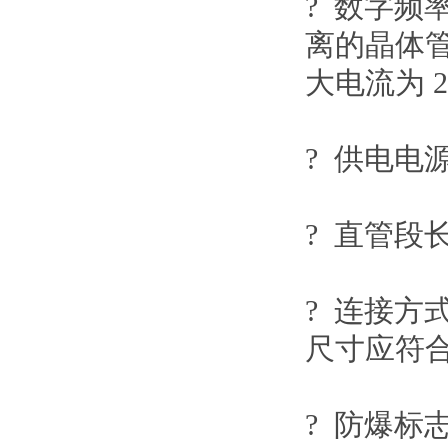
? 数字
离的晶体
大电流为
? 供电电
? 直管段
? 连接方
尺寸应符
? 防爆标