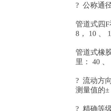
? 公称通
管道式四
F
8
，
10
、
管道式橡
里：
40
? 流动
测量值的
±
? 精确等