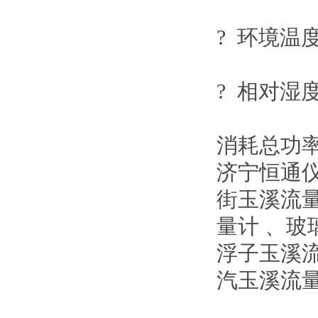
? 环境温
? 相对湿
消耗总功
济宁恒通
街
玉溪流
量计
、玻
浮子
玉溪
汽
玉溪流