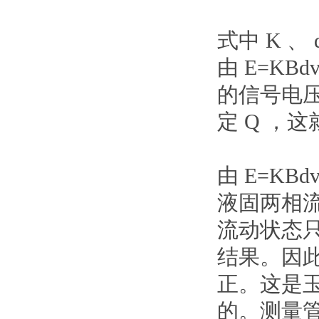
式中
K
、
由
E=KBd
的信号电
定
Q
，这
由
E=KBd
液固两相
流动状态
结果。因
正。这是
的。测量