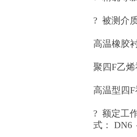
? 被测介
高温橡胶
聚四
F
乙烯
高温型四
F
? 额定工
式：
DN6