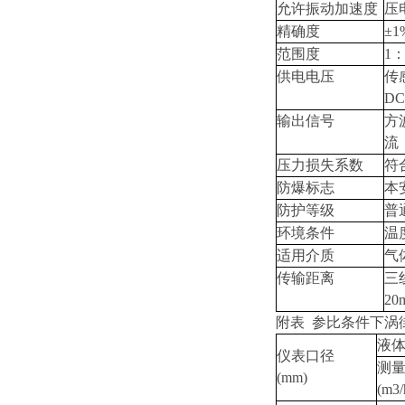
允许振动加速度
压电
精确度
±1
范围度
1：
供电电压
传感
D
输出信号
方
流
压力损失系数
符合
防爆标志
本安
防护等级
普通
环境条件
温
适用介质
气
传输距离
三
20
附表 参比条件下涡
液
仪表口径
测
(mm)
(m3/