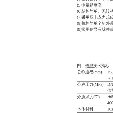
(5)测量精度高
(6)结构简单、无
(7)采用压电应力
(8)机构简单全新
(9)常用信号有脉
四、选型技术指标
公称通径(mm)
15/
～1
公称压力(MPa)
DN
供
介质温度(℃)
压电
4
本体材料
1C