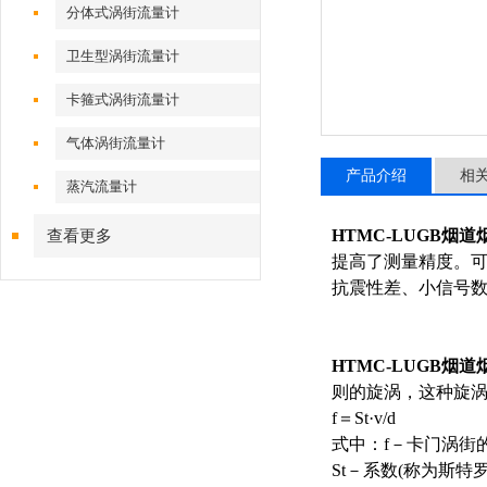
分体式涡街流量计
卫生型涡街流量计
卡箍式涡街流量计
气体涡街流量计
产品介绍
相
蒸汽流量计
HTMC-LUGB烟
查看更多
提高了测量精度。
抗震性差、小信号
HTMC-LUGB烟
则的旋涡，这种旋
f＝St·v/d
式中：f－卡门涡街
St－系数(称为斯特