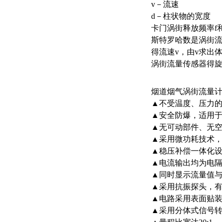
v－流速
d－柱状物的宽度
卡门涡街释放频率f
斯特罗哈数是涡街流
得流速v，由v求出
涡街流量传感器得旋
烟道烟气涡街流量
▲不受温度、压力
▲安全防爆，适用
▲无可动部件、无
▲采用微功耗技术
▲稳压补偿一体化
▲电流输出均为电
▲同时显示流量值
▲采用抗振探头，
▲电路采用表面贴
▲采用分体式信号转