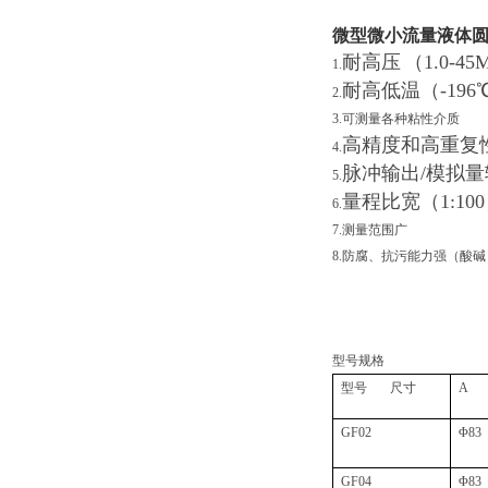
微型微小流量液体
耐高压
（1.0-45
1.
耐高低温（
2.
3.可测量各种粘性介质
高精度和高重复
4.
脉冲输出
5.
量程比宽（1:10
6.
7.测量范围广
8.防腐、抗污能力强（酸碱
型号规格
型号 尺寸
A
GF02
Φ83
GF04
Φ83