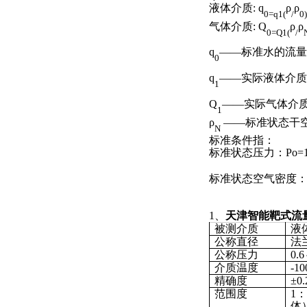
液体介质: q
ρ
ρ
0=q1(
/
0
气体介质: Q
ρ
ρ
0
=Q1(
/
q
——标准水的流量
0
q
——实际液体介质
1
Q
——实际气体介质
1
ρ
——标准状态
N
标准条件指：
标准状态压力：Po=10
标准状态空气密度：ρ空气
1、
天津智能靶式流
被测介质
液
公称直径
法兰
公称压力
0.
介质温度
-1
精确度
±0
范围度
1
体