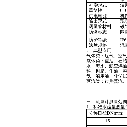
补偿形式
温
重复性
0.
供电电源
机
输出形式
现场
测量管材料
碳
防爆标志
隔爆
防护等级
IP6
法兰规格
流
2、典型应用
气体类：煤气、空气
液体类：重油、石蜡
水、海水、航空煤油
料、树脂、牛油、
氨、船用油、化学试
蒸汽类：过热蒸汽
三、流量计测量范
1、标准水流量测量
公称口径DN(mm)
15