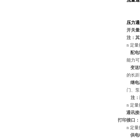
流量通
压力通
开关量
注：其
n
定量
配电
能力可
变送
的长距
继电
门、泵
注：
n
定量
通讯接
打印接口：
n
定量
供电