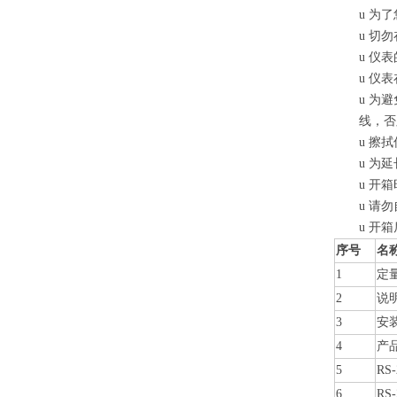
u
为了
u
切勿
u
仪表
u
仪表
u
为避
线，
u
擦拭
u
为延
u
开箱
u
请勿
u
开箱
序号
名
1
定
2
说
3
安
4
产
5
RS
6
RS