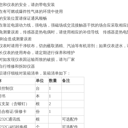
您和仪表的安全，请勿带电安装
在有可燃或爆炸性气体的环境中使用
的安装位置请保证通风顺畅
在靠近电源动力线，强电场，强磁场或交流接触器干扰的场合应采取相
免测量误差，传感器是热电偶时，请使用相应的补偿导线 传感器是热电阻
否则会造成测量误差
仪表时请用干净软布，切勿蘸取酒精、汽油等有机溶剂；如果仪表进水
长仪表的使用寿命，请定期进行保养和维护
时如发现仪表因运输而致的破损，请与厂家
自行维修和拆卸仪器
后请仔细核对装箱清单，装箱清单如下：
称
单位
数量
备注
量控制仪
台
1
明书
本
1
装支架（含螺钉）
根
2
品合格证/保修卡
份
1
-232C通讯线
根
可选配件
-232C/485转换模
个
可选配件