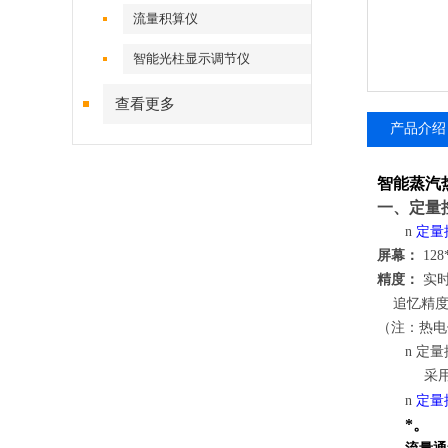
流量积算仪
智能光柱显示调节仪
查看更多
产品介绍
智能蒸汽热量
一、
定量
n
定量
屏幕：
12
精度：
实时显
追忆精度：±0
（注：热电
n
定量
采用高
n
定量
*。