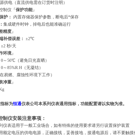
源供电（直流供电需在订货时注明）
控制仪
『
保护功能
』
保护：
内置存储器保护参数，断电后*保存
：
集成硬件时钟，掉电后也能准确运行
差精度
』
端补偿误差：
±2℃
±2 秒/天
作环境
』
0～50℃（避免日光直晒）
0～85%R.H（无凝结）
在易燃、腐蚀性环境下工作）
表净重
』
Kg
指标为
恒通
仪表公司
本系列仪表通用指标，功能配置请以实物为准。
控制仪安装
注意事项
：
列仪表适用于一般工业场合，如有特殊的使用要求请另行设置保护装置
用额定电压的供电电源，正确接线，妥善接地，接通电源后，请不要触