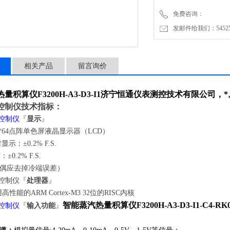
免费咨询：
发邮件给我们：5452500
相关产品
留言询价
积算仪F3200H-A3-D3-I1
济宁恒通仪表测控技术有限公司，*
控制仪
技术指标
：
控制仪
『
显示
』
8*64点阵单色屏液晶显示器（LCD）
示：±0.2% F.S.
.2% F.S.
偶应去掉冷端误差）
控制仪
『
处理器
』
性能的ARM Cortex-M3 32位的RISC内核
智能蒸汽热量积算仪F3200H-A3-D3-I1
-C4-
RK
控制仪
『
输入功能
』