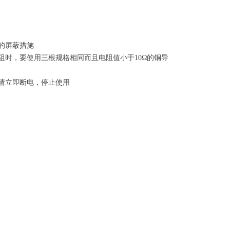
应的屏蔽措施
时，要使用三根规格相同而且电阻值小于10Ω的铜导
，请立即断电，停止使用