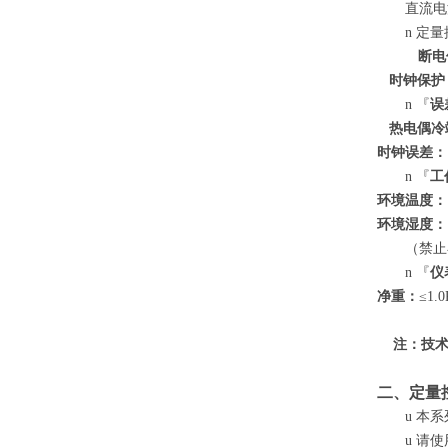
直流电
n
定量
断电
时钟保护
n
『
误
热电偶冷
时钟误差：
n
『
工
环境温度：
环境湿度：
（禁止
n
『
仪
净重：
≤1.0
注：技术
二、定量
u
本系
u
请使