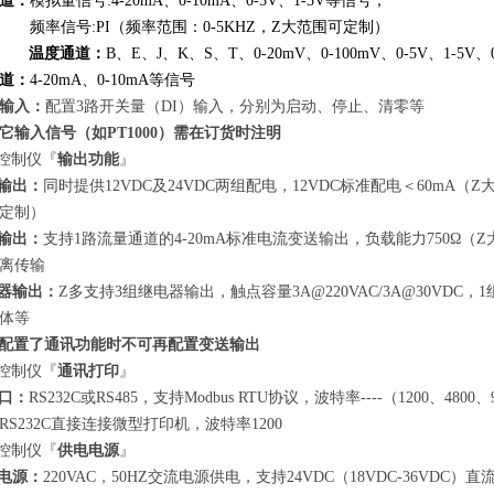
道：
模拟量信号:4-20mA、0-10mA、0-5V、1-5V等信号；
频率信号:PI（频率范围：0-5KHZ，Z大范围可定制）
温度通道：
B、E、J、K、S、T、0-20mV、0-100mV、0-5V、1-5V、0
道：
4-20mA、0-10mA等信号
输入：
配置3路开关量（DI）输入，分别为启动、停止、清零等
它输入信号（如PT1000）需在订货时注明
控制仪
『
输出功能
』
输出：
同时提供12VDC及24VDC两组配电，12VDC标准配电＜60mA（
定制）
输出：
支持1路流量通道的4-20mA标准电流变送输出，负载能力750Ω（
离传输
器输出：
Z多支持3组继电器输出，触点容量3A@220VAC/3A@30VD
体等
配置了通讯功能时不可再配置变送输出
控制仪
『
通讯打印
』
口：
RS232C或RS485，支持Modbus RTU协议，波特率----（1200、4800、9
RS232C直接连接微型打印机，波特率1200
控制仪
『
供电电源
』
电源：
220VAC，50HZ交流电源供电，支持24VDC（18VDC-36VDC）直