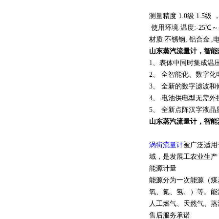
测量精度 1.0级 1.5级
使用环境 温度:-25℃～+
材质
不锈钢
,
铝合金
,
山东蒸汽流量计
，智能
1、表体中同时集成温
2、 全智能化、数字
3、 全新的数字滤波
4、 电池供电型无需
5、 全新点阵汉字液
山东蒸汽流量计
，智能
涡街流量计
被广泛适用
域，是发展工
农业
生产
能源计量
能源分为一次能源（煤
氧、氮、氢、）等。能
人工燃气、天然气、蒸
售后服务承诺