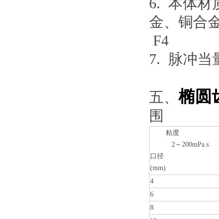
6. 本体
金、铜合金
F4
7. 脉冲
椭圆
五、
围
粘度
2～200mPa.s
口径
(mm)
4
6
8