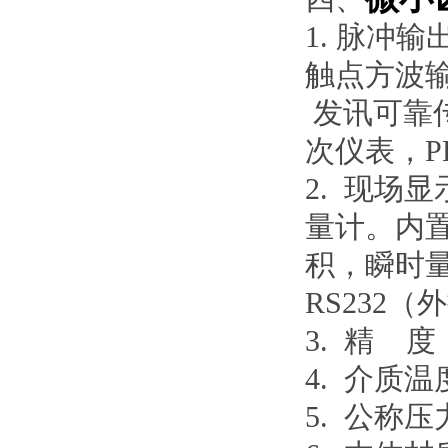
1. 脉冲
触点方波
发讯可靠传
次仪表，P
2. 现场
量计。内
积，瞬时量
RS232（
3. 精 度：
4. 介质温
5. 公称压力