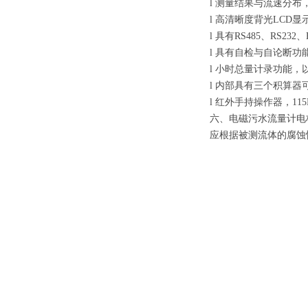
l 测量结果与流速分
l 高清晰度背光LC
l 具有RS485、RS2
l 具有自检与自论断功
l 小时总量计录功能
l 内部具有三个积算
l 红外手持操作器，1
六、电磁污水流量计电
应根据被测流体的腐蚀