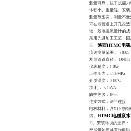
测量可靠，抗干扰能
体积小、重量轻、安装
测量范围宽，测量不受
可在老管道上开孔改造
较一般电磁流量计的成
采用先进加工工艺，固
陕西HTMC电
三、
流速测量范围：（0.05-1
测量管道直径： DN(32-
仪表精度：1.0级
工作压力：≤1.6MPa
介质温度：0-80℃
功 耗：＜15VA
防护等级：IP68
连接方式：法兰连接
电极材料：含钼不锈钢OC
HTMC电磁废
四、
1)、
安装环境的选择：
应尽量远离具有强电磁