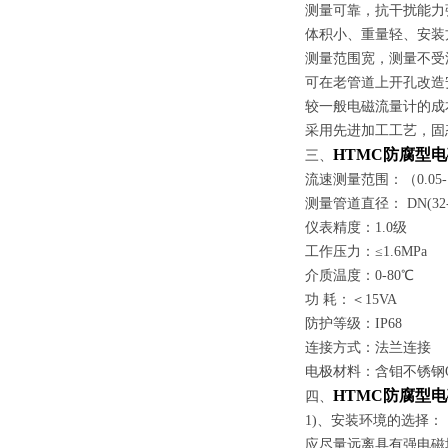
测量可靠，抗干扰能
体积小、重量轻、安装
测量范围宽，测量不受
可在老管道上开孔改造
较一般电磁流量计的成
采用先进加工工艺，固
HTMC防腐型
三、
流速测量范围：（0.05-1
测量管道直径： DN(32-
仪表精度：1.0级
工作压力：≤1.6MPa
介质温度：0-80℃
功 耗：＜15VA
防护等级：IP68
连接方式：法兰连接
电极材料：含钼不锈钢OC
HTMC防腐型
四、
1)、
安装环境的选择：
应尽量远离具有强电磁