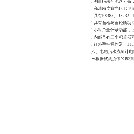
l 测量结果与流速分
l 高清晰度背光LC
l 具有RS485、RS2
l 具有自检与自论断功
l 小时总量计录功能
l 内部具有三个积算
l 红外手持操作器，1
六、电磁污水流量计电
应根据被测流体的腐蚀