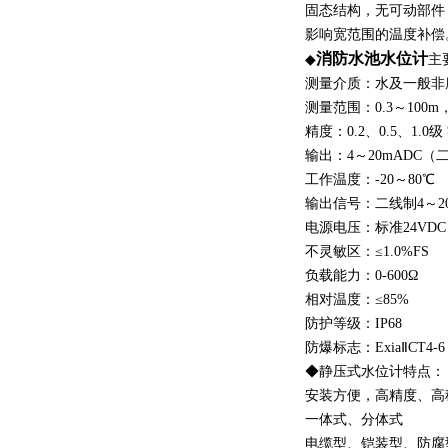
固态结构，无可动部件
影响宽范围的温度补偿
消防水池水位计
◆
主
测量介质：水及一般非
测量范围：0.3～100
精度：0.2、0.5、1.
输出：4～20mADC（二
工作温度：-20～80℃
输出信号：二线制4～20
电源电压：标准24VDC（
不灵敏区：≤1.0%FS
负载能力：0-600Ω
相对温度：≤85%
防护等级：IP68
防爆标志：ExiaⅡCT4-6
◆静压式水位计特点：
安装方便，高精度、高
一体式、分体式
电缆型、铠装型、防腐