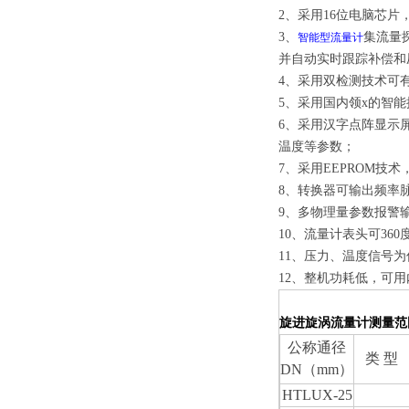
2、采用16位电脑芯
3、
集流量
智能型流量计
并自动实时跟踪补偿和
4、采用双检测技术可
5、采用国内领
x
的智能
6、采用汉字点阵显示
温度等参数；
7、采用EEPROM技
8、转换器可输出频率脉
9、多物理量参数报警
10、流量计表头可36
11、压力、温度信号
12、整机功耗低，可
旋进旋涡流量计
测量范
公称通径
类 型
DN（mm）
HTLUX-
25