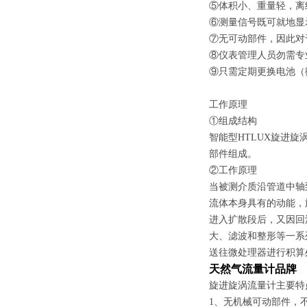
⑤体积小、重量轻，离
⑥测量信号既可就地显
⑦无可动部件，因此对
⑧仪表管理人员勿需专
⑨只需定期更换电池（
工作原理
①组成结构
智能型
HTL
UX旋进旋
部件组成。
②工作原理
当被测介质沿管道中轴
流体本身具有的动能，
进入扩散段后，又因回
大、滤波和整形等一系
送往微处理器进行积算
天然气流量计品牌
旋进旋涡流量计主要特
1、无机械可动部件，