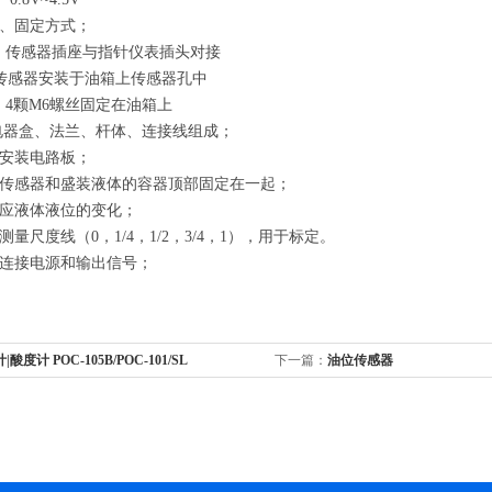
、固定方式；
:
传感器插座与指针仪表插头对接
传感器安装于油箱上传感器孔中
: 4
颗
M6
螺丝固定在油箱上
器盒、法兰、杆体、连接线组成；
安装电路板；
传感器和盛装液体的容器顶部固定在一起；
应液体液位的变化；
量尺度线（0，1/4，1/2，3/4，1），用于标定。
连接电源和输出信号；
|酸度计 POC-105B/POC-101/SL
下一篇：
油位传感器