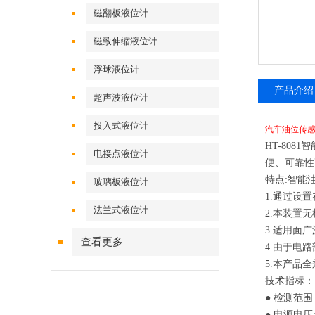
磁翻板液位计
磁致伸缩液位计
浮球液位计
产品介绍
超声波液位计
投入式液位计
汽车油位传感
HT-80
电接点液位计
便、可靠性
特点
:智能
玻璃板液位计
1.通过设
法兰式液位计
2.本装置
3.适用面
查看更多
4.由于电
5.本产品
技术指标：
●
检测范围
●
电源电压