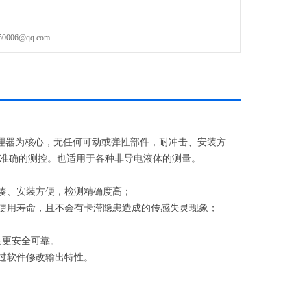
06@qq.com
处理器为核心，无任何可动或弹性部件，耐冲击、安装方
行准确的测控。也适用于各种非导电液体的测量。
紧凑、安装方便，检测精确度高；
了使用寿命，且不会有卡滞隐患造成的传感失灵现象；
品更安全可靠。
过软件修改输出特性。