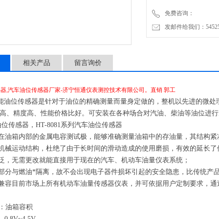
免费咨询：
发邮件给我们：5452500
相关产品
留言询价
器,汽车油位传感器厂家-济宁恒通仪表测控技术有限公司。直销 郭工
81智能油位传感器是针对于油位的精确测量而量身定做的，整机以先进的微
高、精度高、性能价格比好。可安装在各种场合对汽油、柴油等油位进
油位传感器，HT-8081系列汽车油位传感器
置在油箱内部的金属电容测试极，能够准确测量油箱中的存油量，其结构
无机械运动结构，杜绝了由于长时间的滑动造成的使用磨损，有效的延长
广泛，无需更改就能直接用于现在的汽车、机动车油量仪表系统；
路部分与燃油*隔离，故不会出现电子器件损坏引起的安全隐患，比传统产
全兼容目前市场上所有机动车油量传感器仪表，并可依据用户定制要求，通
：油箱容积
: 0.8V~4.5V