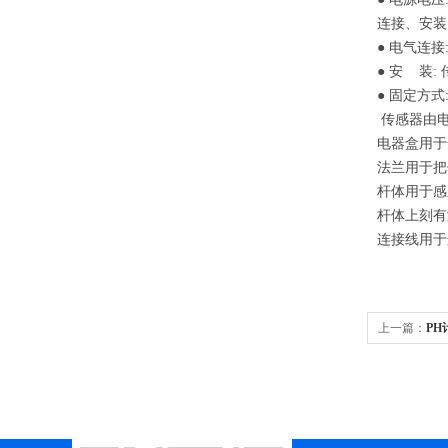
连接、安装
●
电气连接
●
安 装
:
●
固定方式
传感器由电
电器盒用于
法兰用于把
杆体用于感
杆体上刻有测
连接线用于
上一篇：
PH计