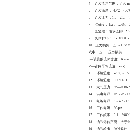
4、 介质流速范围： 7-70 m/
5、 介质温度：-40℃-+4
6、 介质压力：1.6、2.5、4
7、 准确度：1级、1.5级、
8、 重复性：指示值的0.2
9、 表体材料：1Cr18Ni9T
10、压力损失：△P=1.2×r×V
式中：△P—压力损失
r—被测的流体密度（Kg/m
V—管内平均流速（m/s）
11、 环境温度：-20℃～
12、 环境湿度：≤90%RH
13、 大气压力：86—106Kp
14、 供电电源：16～26VD
15、 电池电源：3～4.5VD
16、 工作电流：80/μA
17、 工作频率：0.1～3000
18、 信号远传距离：大于10
19、 信号输出：脉冲输出