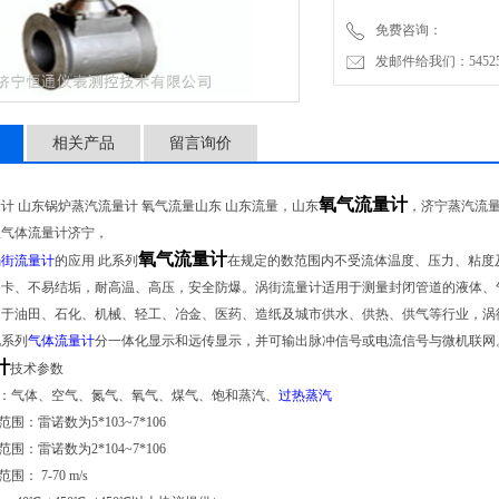
免费咨询：
发邮件给我们：5452500
相关产品
留言询价
氧气
流量计
量计
山东
锅炉蒸汽流量计 氧气流量
山东
山东
流量，
山东
，
济宁
蒸汽流
温气体流量计
济宁
，
氧气流量计
涡街流量计
的应用 此系列
在规定的数范围内不受流体温度、压力、粘度
卡、不易结垢，耐高温、高压，安全防爆。涡街流量计适用于测量封闭管道的液体、气
用于油田、石化、机械、轻工、冶金、医药、造纸及城市供水、供热、供气等行业，涡
此系列
气体流量计
分一体化显示和远传显示，并可输出脉冲信号或电流信号与微机联网
计
技术参数
质：气体、空气、氮气、氧气、煤气、饱和蒸汽、
过热蒸汽
围：雷诺数为5*103~7*106
围：雷诺数为2*104~7*106
围： 7-70 m/s