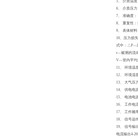
5、 介质温度
6、 介质压力：
7、 准确度：
8、 重复性：
9、 表体材料：
10、压力损失：△
式中：△P—
r—被测的流体
V—管内平均
11、 环境温
12、 环境湿度
13、 大气压力
14、 供电电源
15、 电池电源
16、 工作电流
17、 工作频率
18、 信号远
19、 信号
电流输出4-