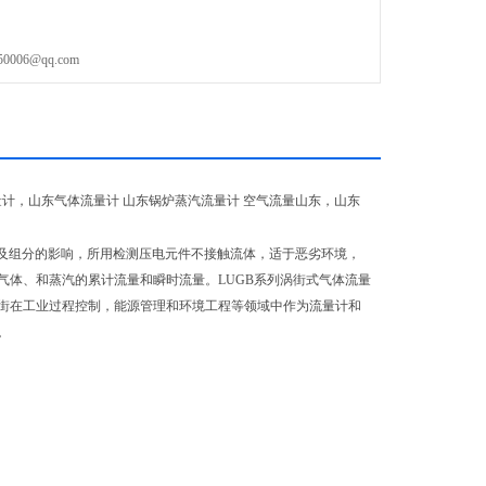
06@qq.com
量计，
山东
气体流量计
山东
锅炉蒸汽流量计 空气流量
山东
，
山东
及组分的影响，所用检测压电元件不接触流体，适于恶劣环境，
体、和蒸汽的累计流量和瞬时流量。LUGB系列涡街式气体流量
街在工业过程控制，能源管理和环境工程等领域中作为流量计和
。