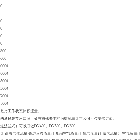
00
00
00
00
00
6600
5000
00000
30000
85000
20000
72000
45000
围是指工作状态体积流量。
出的通径是常用口径，如有特殊要求的涡街流量计本公司可按要求订做。
法兰式）可以订做DN400、DN500、DN600...
计 高温气体流量 锅炉蒸汽流量计 压缩空气流量计 氧气流量计 氮气流量计 空气流量