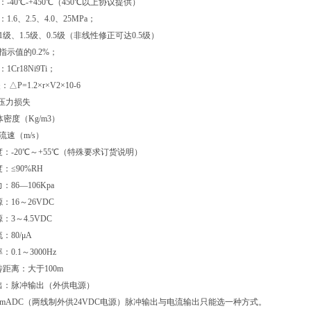
：-40℃-+450℃（450℃以上协议提供）
1.6、2.5、4.0、25MPa；
1级、1.5级、0.5级（非线性修正可达0.5级）
指示值的0.2%；
1Cr18Ni9Ti；
P=1.2×r×V2×10-6
压力损失
密度（Kg/m3）
流速（m/s）
度：-20℃～+55℃（特殊要求订货说明）
：≤90%RH
：86—106Kpa
：16～26VDC
：3～4.5VDC
：80/μA
：0.1～3000Hz
传距离：大于100m
输出：脉冲输出（外供电源）
20mADC（两线制外供24VDC电源）脉冲输出与电流输出只能选一种方式。