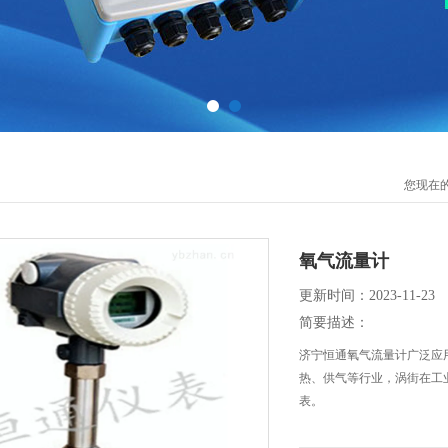
您现在
氧气流量计
更新时间：2023-11-23
简要描述：
济宁恒通氧气流量计广泛应
热、供气等行业，涡街在工
表。