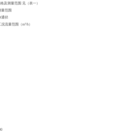
格及测量范围 见（表一）
测量范围
称通径
工况流量范围（m³/h）
00