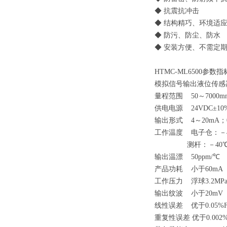
◆ 抗震抗冲击
◆ 结构精巧、环境适
◆ 防污、防尘、防水
◆ 安装方便、不需定
HTMC
-ML6500参数指
模拟信号输出液位传感
量程范围 50～7000m
供电电源 24VDC±10
输出形式 4～20mA；0
工作温度 电子仓：－4
测杆：－40℃～+
输出温漂 50ppm/℃
产品功耗 小于60mA
工作压力 浮球3.2MP
输出纹波 小于20mV
线性误差 优于0.05%
重复性误差 优于0.002%