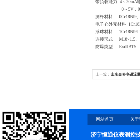
带负载能力 4～20mA
0～5V，0～10
测杆材料 0Cr18Ni9、
电子仓外壳材料 1Cr18
浮球材料 1Cr18Ni9Ti、
连接形式 M18×1.5、
防爆类型 ExdⅡBT5
上一篇：
山东金乡电磁流量
网站首页
关于
济宁恒通仪表测控