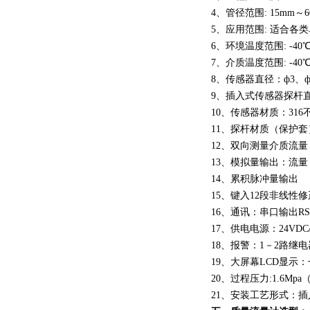
4、管径范围: 15mm～6
5、应用范围: 适合
6、环境温度范围: -40℃
7、介质温度范围: -40℃～
8、传感器直径：ф3、ф2
9、插入式传感器探杆直径
10、传感器材质：31
11、探杆材质（保护套
12、双向测量介质流量
13、模拟量输出：流量：4-
14、累积脉冲量输出
15、键入12段非线性
16、通讯：串口输出RS23
17、供电电源：24VDC/6
18、报警：1－2路继电器
19、大屏幕LCD显示
20、过程压力:1.6Mpa
21、安装工艺形式：