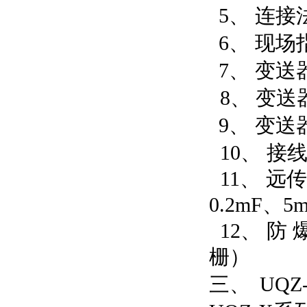
5、
连接法
6、
现场
7、
变送
8、
变送
9、
变送
10、
接线
11、
远传
0.2mF、
5
12、
防 
栅）
三、
UQ
Z