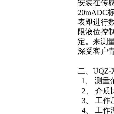
安装在传
20mAD
表即进行
限液位控
定。
来测
深受客户
二、
UQ
Z-
1、
测量范
2、
介质
3、
工作压
4、
工作温