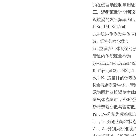
的在线自动控制等用途
三、
涡街流量计
计算公
设旋涡的发生频率为f
f=SrU1/d=SrU/md
式中U1--旋涡发生体两
Sr--斯特劳哈尔数；
m--旋涡发生体两侧
管道内体积流量qv为
qv=πD2U/4=πD2mdf/4S
K=f/qv=[πD2md/4Sr]-1
式中K--流量计的仪表系
K除与旋涡发生体、管
示为圆柱状旋涡发生体的
量气体流量时，VSF的
斯特劳哈尔数与雷诺数关系
Pn，P--分别为标准
Tn，T--分别为标准
Zn，Z--分别为标准