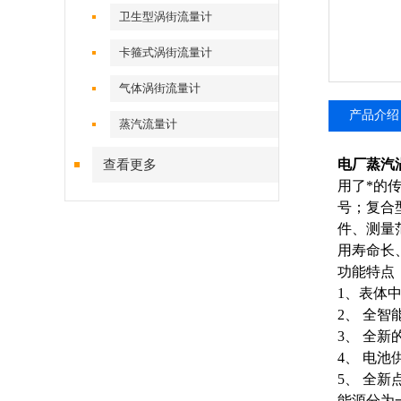
卫生型涡街流量计
卡箍式涡街流量计
气体涡街流量计
产品介绍
蒸汽流量计
电厂蒸汽
查看更多
用了*的
号；复合
件、测量
用寿命长
功能特点
1、表体
2、 全
3、 全
4、 电
5、 全
能源分为