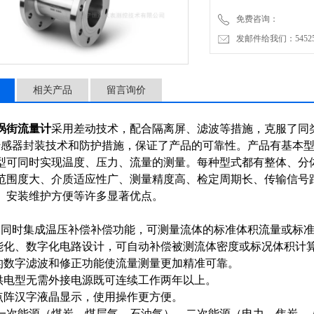
免费咨询：
发邮件给我们：5452500
相关产品
留言询价
涡街流量计
采用差动技术，配合隔离屏、滤波等措施，克服了同
传感器封装技术和防护措施，保证了产品的可靠性。产品有基本
型可同时实现温度、压力、流量的测量。每种型式都有整体、分
范围度大、介质适应性广、测量精度高、检定周期长、传输信号
、安装维护方便等许多显著优点。
中同时集成温压补偿补偿功能，可测量流体的标准体积流量或标
智能化、数字化电路设计，可自动补偿被测流体密度或标况体积计
新的数字滤波和修正功能使流量测量更加精准可靠。
池供电型无需外接电源既可连续工作两年以上。
新点阵汉字液晶显示，使用操作更方便。
一次能源（煤炭、煤层气、石油气）、二次能源（电力、焦炭、