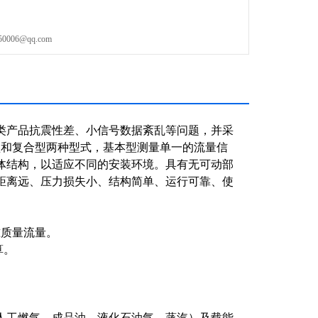
06@qq.com
类产品抗震性差、小信号数据紊乱等问题，并采
型和复合型两种型式，基本型测量单一的流
量信
体结构，以适应不同的安装环境。具有无可动部
距离远、压力损失小、结构简单、运行可靠、使
准质量流量。
算。
人工燃气、成品油、液化石油气、蒸汽）及载能