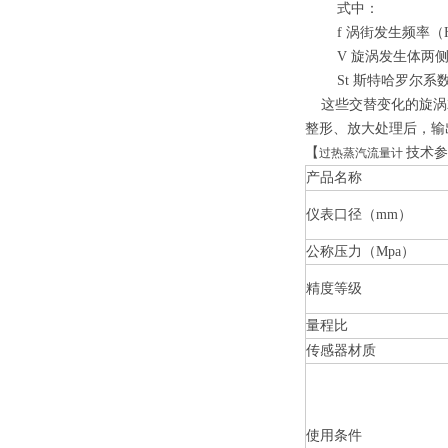
式中：
f 涡街发生频率（H
V 旋涡发生体两侧的
St 斯特哈罗尔系
这些交替变化的旋涡就
整形、放大处理后，输
【
技术参
过热蒸汽流量计
产品名称
仪表口径（mm）
公称压力（Mpa）
精度等级
量程比
传感器材质
使用条件