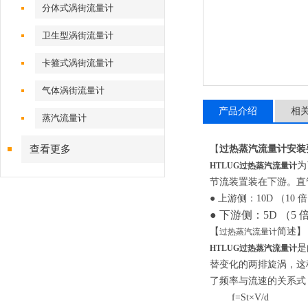
分体式涡街流量计
卫生型涡街流量计
卡箍式涡街流量计
气体涡街流量计
产品介绍
相
蒸汽流量计
查看更多
【
过热蒸汽流量计安装
为
HTLUG过热蒸汽流量计
节流装置装在下游。直
● 上游侧：10D （10
● 下游侧：5D （5
【
简述】
过热蒸汽流量计
是
HTLUG过热蒸汽流量计
替变化的两排旋涡，这
了频率与流速的关系式
f=St×V/d