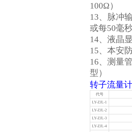
100
Ω）
13
、脉冲
或每
50
毫
14
、液晶
15
、本安
16
、测量
型）
转子流量
代号
LY-ZJL-1
LY-ZJL-2
LY-ZJL-3
LY-ZJL-4