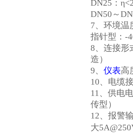
DN25
：η
<
DN50
～
DN
7
、环境温
指针型：
-4
8
、连接形
造）
9
、
仪表
高
10
、电缆
11
、供电
传型）
12
、报警
大
5A@250