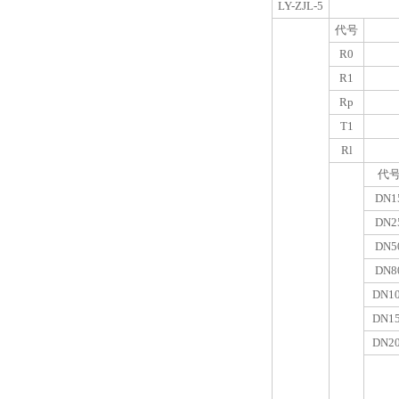
LY-ZJL-5
代号
R0
R1
Rp
T1
Rl
代
DN1
DN2
DN5
DN8
DN1
DN1
DN2