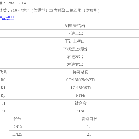
爆：
Exia II CT4
材质：
316
不锈钢（普通型）或内衬聚四氟乙烯（防腐型）
产品选型
测量管结构
下进上出
下进上横出
下横进上横出
右进左出
左进右出
代号
接液材质
R0
0Cr18Ni2Mo2Ti
R1
1Cr18Ni9Ti
Rp
PTFE
T1
钛合金
Rl
316L
代号
管道口径
DN15
15
DN25
25