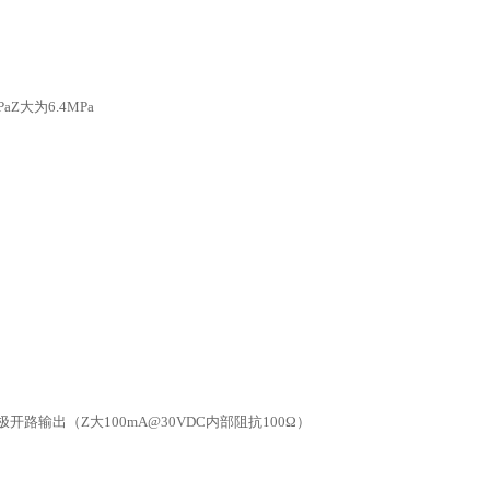
Pa
Z大为
6.4MPa
极开路输出（Z大
100mA@30VDC
内部阻抗
100
Ω）