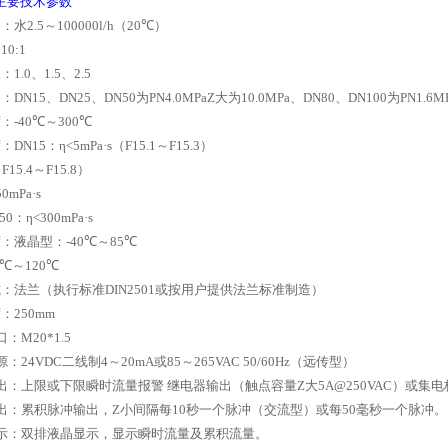
主要技术参数
围：水
2.5
～
100000l/h
（
20
℃）
：
10:1
级：
1.0
、
1.5
、
2.5
力：
DN15
、
DN25
、
DN50
为
PN4.0MPa
Z大为
10.0MPa
、
DN80
、
DN100
为
PN1.6M
度：
-40
℃～
300
℃
度：
DN15
：η
<5mPa
·
s
（
F15.1
～
F15.3
）
（
F15.4
～
F15.8
）
50mPa
·
s
50
：η
<300mPa
·
s
度：液晶型：
-40
℃～
85
℃
℃～
120
℃
式：法兰（执行标准
DIN2501
或按用户提供法兰标准制造）
度：
250mm
口：
M20*1.5
源：
24VDC
二线制
4
～
20mA
或
85
～
265VAC 50/60Hz
（远传型）
出：上限或下限瞬时流量报警
继电器输出（触点容量Z大
5A@250VAC
）或集电
出：累积脉冲输出，Z小间隔每
10
秒一个脉冲（交流型）或每
50
毫秒一个脉冲。
示：双排液晶显示，显示瞬时流量及累积流量。