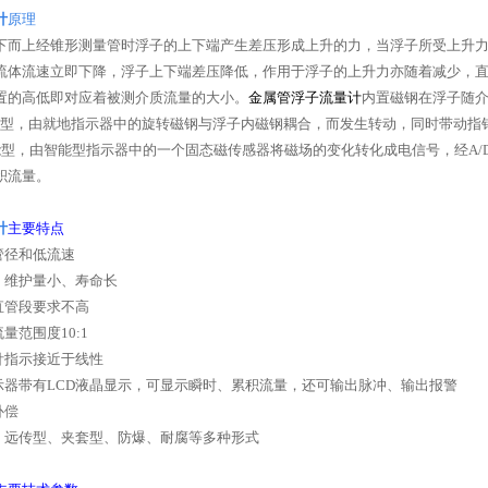
计
原理
下而上经锥形测量管时浮子的上下端产生差压形成上升的力，当浮子所受上升
流体流速立即下降，浮子上下端差压降低，作用于浮子的上升力亦随着减少，
置的高低即对应着被测介质流量的大小。
金属管浮子流量计
内置磁钢在浮子随
型，由就地指示器中的旋转磁钢与浮子内磁钢耦合，而发生转动，同时带动指
能型，由智能型指示器中的一个固态磁传感器将磁场的变化转化成电信号，经
A/
积流量。
计
主要特点
管径和低流速
、维护量小、寿命长
直管段要求不高
流量范围度
10:1
针指示接近于线性
示器带有
LCD
液晶显示，可显示瞬时、累积流量，还可输出脉冲、输出报警
补偿
、远传型、夹套型、防爆、耐腐等多种形式