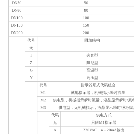
DN50
50
DN80
80
DN100
100
DN150
150
DN200
200
代号
附加结构
无
T
夹套型
Z
阻尼型
G
高温型
Y
高压型
代号
指示器形式代码组合
M1
就地指示器，机械指示瞬时流量
M2
供电型，机械指示瞬时流量，液晶显示瞬时
/
累
M3
供电型，无机械指示，液晶显示瞬时
/
累积流
代码
供电方式
无
只限
M1
指示器
A
220VAC
，
4
－
20mA
输出