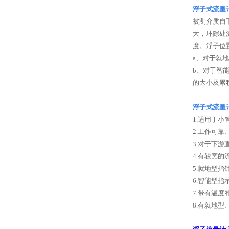
浮子式流量
被测介质自
大，环隙处
度。
浮子
位
a
、对于就地
b
、对于智
的大小及累
浮子式流量
1.
适用于小
2.
工作可靠
3.
对于下游
4.
有较宽的
5.
就地型指
6.
智能型指
7.
带有温度
8.
有就地型