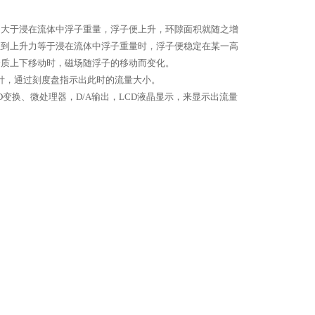
力大于浸在流体中浮子重量，浮子便上升，环隙面积就随之增
直到上升力等于浸在流体中浮子重量时，浮子便稳定在某一高
介质上下移动时，磁场随浮子的移动而变化。
针，通过刻度盘指示出此时的流量大小。
D
变换、微处理器，
D/A
输出，
LCD
液晶显示，来显示出流量