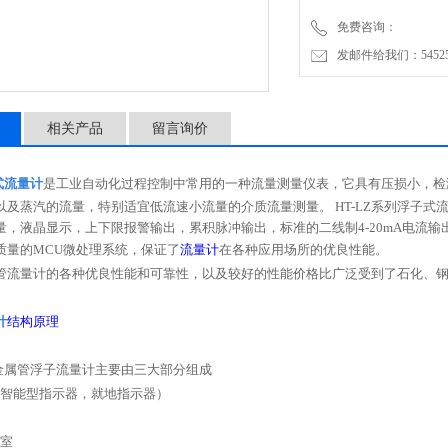
免费咨询：
发邮件给我们：5452500
相关产品
留言询价
式流量计
是工业自动化过程控制中常用的一种流量测量仪表，它具有压损小，检
以及蒸汽的流量，特别适宜低流速小流量的介质流量测量。
HT-LZ
系列浮子式
量，液晶显示，上下限报警输出，累积脉冲输出，标准的二线制
4-20mA
电流输
质量的
MCU
微处理系统，保证了
流量计
在各种应用场所的优良性能。
管流量计的各种优良性能和可靠性，以及较好的性能价格比广泛受到了石化、
计
结构原理
金属管浮子流量计主要由三大部分组成
智能型指示器，就地指示器）
室