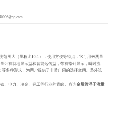
06@qq.com
测范围大（量程比
10:1
），使用方便等特点，它可用来测量
流量计有就地显示型和智能远传型，带有指针显示，瞬时流
出等多种形式，为用户提供了非常广阔的选择空间。另外该
钢铁、电力、冶金、轻工等行业的青睐。咨询
金属管
浮子
流量