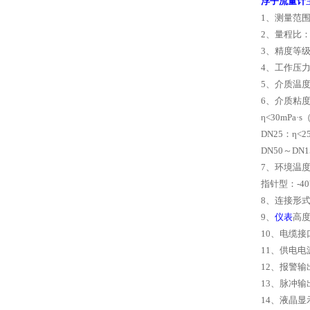
浮子流量计
1
、测量范
2
、量程比
3
、精度等
4
、工作压
5
、介质温
6
、介质粘
η
<30mPa
·
s
DN25
：η
<2
DN50
～
DN1
7
、环境温
指针型：
-40
8
、连接形
9
、
仪表
高
10
、电缆接
11
、供电电
12
、报警输
13
、脉冲输
14
、液晶显