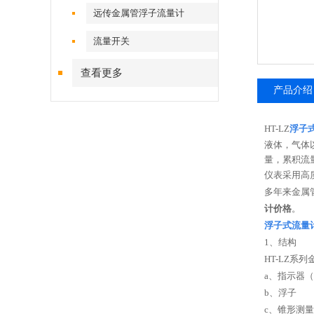
远传金属管浮子流量计
流量开关
查看更多
产品介绍
HT-LZ
浮子
液体，气体
量，累积流
仪表采用高
多年来金属
计价格
。
浮子式流量
1
、结构
HT-LZ
系列
a
、指示器（
b
、浮子
c
、锥形测量