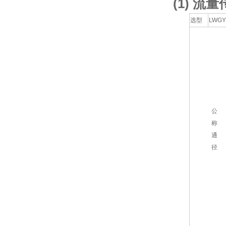
(1) 
选型
LWGY
公
称
通
径