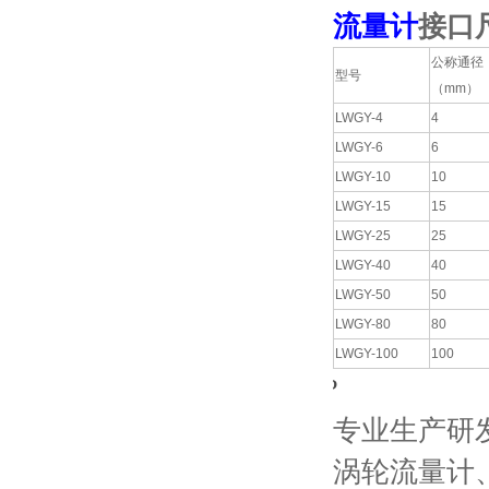
流量计
接口
公称通径
型号
（mm）
LWGY-4
4
LWGY-6
6
LWGY-10
10
LWGY-15
15
LWGY-25
25
LWGY-40
40
LWGY-50
50
LWGY-80
80
LWGY-100
100
?
专业生产研
涡轮流量计