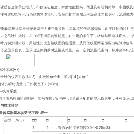
硬质合金轴承止推式，不仅保证精度，耐磨性能提高，而且具有结构简单、牢固以及拆装方
性可达0.05% - 0.2%结构紧凑轻巧，安装维护方便耐压等级高压力损失小，流通能
营涡轮流量计
流量传感器基于力矩平衡原理，流体流经传感器壳体，由于叶轮的叶片与
阻力之后叶片旋转，在力矩平衡后转速稳定，在一定的条件下，转速与流速成正比，由
的叶片切割磁力线，周期性的改变着线圈的磁通量，从而使线圈两端感应出电脉冲信号
传至显示仪表，显示出流体的瞬时流量或总量。在一定的流量范围内，脉冲频率f与
脉冲频率[Hz]
计的仪表系数[1/m
3
]，由校验单给出。若以[1/L]为单位
的瞬时流量（工作状态下）[m
3
/h]
—换算系数
的仪表系数由
恒通
制造厂填写在检定证书中，k值设入配套的显示仪表中，便可显示出
数与技术性能
 流量传感器基本参数见下表 表一
选型
LWGY
□□
□
□
□
□
□
4
4mm，普通涡轮流量范围0.04~0.25m3/h