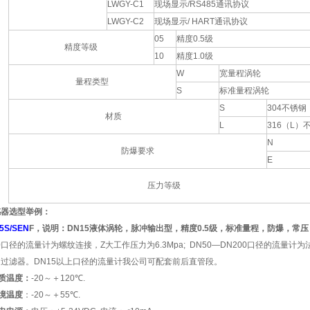
LWGY-C1
现场显示/RS485通讯协议
LWGY-C2
现场显示/ HART通讯协议
05
精度0.5级
精度等级
10
精度1.0级
W
宽量程涡轮
量程类型
S
标准量程涡轮
S
304不锈钢
材质
L
316（L）
N
防爆要求
E
压力等级
感器选型举例：
5S/SEN
F，说明：DN15液体涡轮，脉冲输出型，精度0.5级，标准量程，防爆，常
40口径的流量计为螺纹连接，Z大工作压力为6.3Mpa; DN50—DN200口径的流量计为法
过滤器。DN15以上口径的流量计我公司可配套前后直管段。
 介质温度：
-20～＋120
℃
.
环境温度
：-20～＋55
℃
.