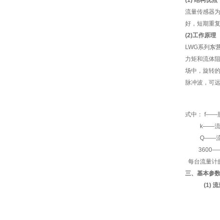
(1) 结构优点
流量传感器为
好，短期重复
(2)工作原理
LWG系列
东
力矩和流体
场中，旋转
脉冲波，可远
式中： f——
k——流量
Q——流体
3600—
每台流量计
三、基本参
(1)