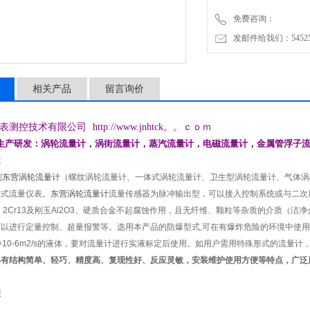
免费咨询：
发邮件给我们：5452500
相关产品
留言询价
表测控技术有限公司
http://www.jnhtck。。ｃｏｍ
生产研发：
涡轮
流量计，
涡街流量计，
蒸汽流量计，电磁流量计，金属管浮子
述
列
东营涡轮流量计
（螺纹涡轮流量计、一体式涡轮流量计、卫生型涡轮流量计、气体涡
度式流量仪表。
东营涡轮流量计
流量传感器为脉冲输出型，可以接入控制系统或与二次
i、2Cr13及刚玉Al2O
3
、硬质合金不起腐蚀作用，且无纤维、颗粒等杂质的介质（洁净
以进行定量控制、超量报警等。选用本产品的防爆型式,可在有爆炸危险的环境中使用
10
-6
m
2
/s的液体，要对流量计进行实液标定后使用。如用户需用特殊形式的流量计
具有结构简单、轻巧、精度高、复现性好、反应灵敏，安装维护使用方便等特点，广泛
。
理