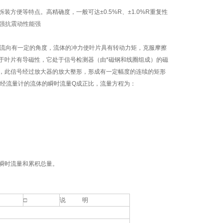
便等特点。高精确度，一般可达±0.5%R、±1.0%R重复性
力强抗震动性能强
流向有一定的角度，流体的冲力使叶片具有转动力矩，克服摩擦
于叶片有导磁性，它处于信号检测器（由*磁钢和线圈组成）的磁
，此信号经过放大器的放大整形，形成有一定幅度的连续的矩形
流经流量计的流体的瞬时流量Q成正比，流量方程为：
瞬时流量和累积总量。
□
说 明