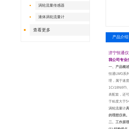
涡轮流量传感器
液体涡轮流量计
查看更多
产品介绍
济宁恒通仪
我公司专业
一、产品概
恒通
LWG系
理，属于速
1Cr18Ni9T
表配套，还可
于粘度大于5×
涡轮流量计
的理想仪表
二、工作原