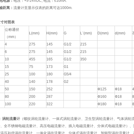
 供电电源：
电压：+5-24VDC, 电流：≤10mA.
 传输距离：
流量计至显示仪表的距离可达1000m.
尺寸对照表
公称通径
L(mm)
H(mm)
G
Lˊ(mm)
D(mm)
d(mm)
（mm）
4
275
145
G1/2
215
6
275
145
G1/2
215
10
455
165
G1/2
350
15
75
173
G1
25
100
180
G5/4
40
140
178
G2
50
150
252
Ф125
Ф18
80
200
287
Ф160
Ф18
100
220
322
Ф180
Ф18
:
涡轮流量计
（螺纹涡轮流量计、一体式涡轮流量计、卫生型涡轮流量计、气体涡轮
计、全不锈钢电磁流量计、高压电磁流量计、插入电磁流量计、分体式电磁流量计）、
、温压补偿涡街流量计、一体化涡街流量计、分体式涡街流量计、智能型涡街流量计、