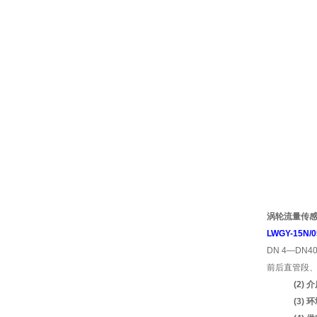
涡轮流量传
LWGY-15N/0
DN 4—DN
前后直管段、
(2)
(3) 