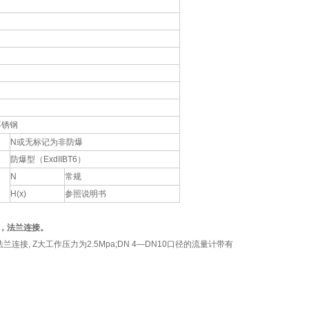
不锈钢
N或无标记为非防爆
防爆型（ExdIIBT6）
N
常规
H(x)
参照说明书
压，法兰连接。
兰连接, Z大工作压力为2.5Mpa;DN 4—DN10口径的流量计带有