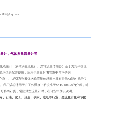
06@qq.com
流量计，气体质量流量计
等
轮流量计、液体涡轮流量计、涡轮流量传感器）
基于力矩平衡原
显示仪表配套使用，适用于测量封闭管道中与不锈钢
介质）。LWG系列液体涡轮流量传感器与具有特殊功能的显示仪
。我厂涡轮适用于在工作温度下粘度小于5×10
-6
m
2
/s的介质，对
，可协商订货，需防爆型流量计时，在订货中加以说明。
用于石油、化工、冶金、供水、造纸等行业，是流量计量和节能