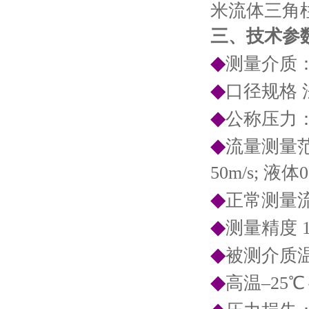
米流体三角
三、技术参
◆
测量介质
◆
口径规格 法兰
◆
公称压力：1.
◆
流量测量范
50m/s; 液体0
◆
正常测量流
◆
测量精度 1.
◆
被测介质温
◆
高温–25℃～