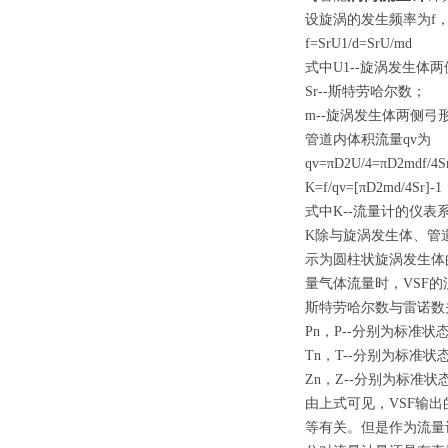
设旋涡的发生频率为f
f=SrU1/d=SrU/md
式中U1--旋涡发生体两
Sr--斯特劳哈尔数；
m--旋涡发生体两侧
管道内体积流量qv为
qv=πD2U/4=πD2mdf/4S
K=f/qv=[πD2md/4Sr]-1
式中K--流量计的仪表系
K除与旋涡发生体、管
示为圆柱状旋涡发生体的
量气体流量时，VSF的
斯特劳哈尔数与雷诺数关系
Pn，P--分别为标准
Tn，T--分别为标准
Zn，Z--分别为标准
由上式可见，VSF输
等有关。但是作为流量