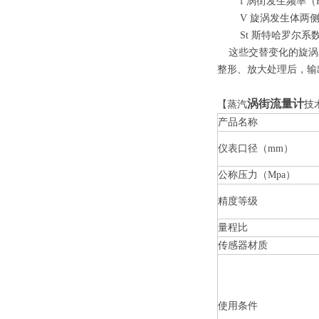
f 涡街发生频率（H
V 旋涡发生体两侧的
St 斯特哈罗尔系
这些交替变化的旋涡就
整形、放大处理后，输
涡街流量计
【蒸汽
技
产品名称
仪表口径（mm）
公称压力（Mpa）
精度等级
量程比
传感器材质
使用条件