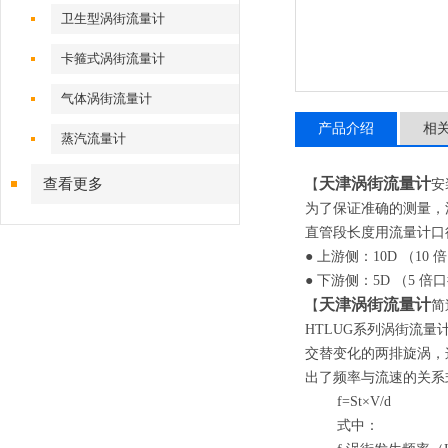
卫生型涡街流量计
卡箍式涡街流量计
气体涡街流量计
产品介绍
相
蒸汽流量计
天津涡街流量计
查看更多
【
安
为了保证准确的测量，
直管段长度用流量计口
● 上游侧：10D （10
● 下游侧：5D （5 倍
天津涡街流量计
【
简
HTLUG
系列涡街流量
交替变化的两排旋涡，
出了频率与流速的关系
f=St×V/d
式中：