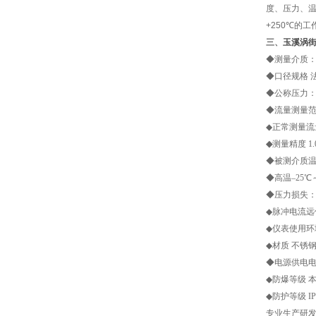
度、压力、温
+250
℃
的工
三、
玉溪涡
◆测量介质：
◆口径规格 法兰卡
◆公称压力：1.
◆流量测量范围 
◆正常测量流
◆
测量精度 1.0
◆被测介质温度
◆高温–25℃～1
◆压力损失：
◆脉冲电流远传
◆仪表使用环境 
◆材质 不锈钢
◆电源供电电源
◆防爆等级 本安型
◆防护等级 IP
专业生产研发