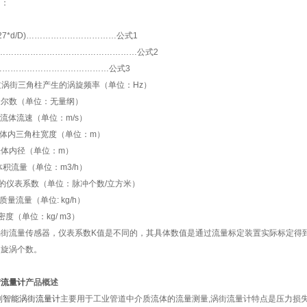
下：
27
*
d/D)……………………………公式1
F/K……………………………………………公式2
………………………………………公式3
流过涡街三角柱产生的涡旋频率（单位：Hz）
哈尔数（单位：无量纲）
内流体流速（单位：m/s）
表体内三角柱宽度（单位：m）
表体内径（单位：m）
时体积流量（单位：m
3
/h）
的仪表系数（单位：脉冲个数/立方米）
量流量（单位: kg/h）
度（单位：kg/ m
3
）
涡街流量传感器，仪表系数K值是不同的，其具体数值是通过流量标定装置实际标定得
的旋涡个数。
街流量计
产品概述
列
智能涡街流量计
主要用于工业管道中介质流体的流量测量,涡街流量计特点是压力损失