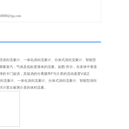
06@qq.com
偿涡街流量计、一体化涡街流量计、分体式涡街流量计、智能型
测量蒸汽，气体及低粘度液体的流量。如图
-
所示，在表体中垂直
律的卡门旋涡，其旋涡的分离频率
F
与介质的流动速度
V
成正
街流量计、一体化涡街流量计、分体式涡街流量计、智能型涡街
径计算出被测介质的体积流量。