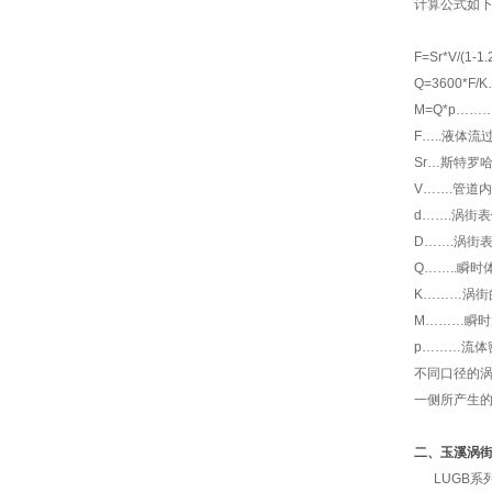
计算公式如
F=Sr
*
V/(1-1.
Q=3600*
M=Q*p…
F…..液体
Sr…斯特罗
V…….管道
d…….涡街
D…….涡街
Q……..瞬
K………涡街
M………瞬时质
p………流体密
不同口径的
一侧所产生
二、玉溪涡
LUGB系