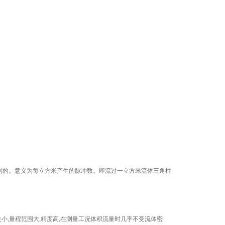
到的。意义为每立方米产生的脉冲数。即流过一立方米流体三角柱
小,量程范围大,精度高,在测量工况体积流量时几乎不受流体密