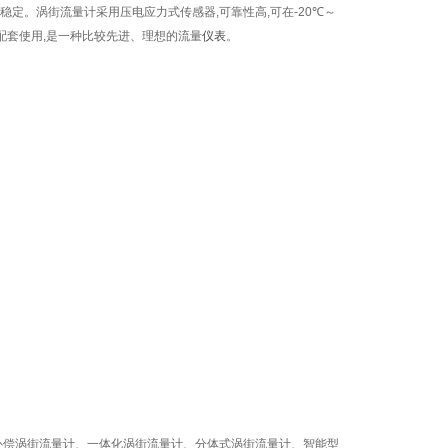
定。涡街流量计采用压电应力式传感器,可靠性高,可在-20
℃
～
配套使用,是一种比较先进、理想的流量
仪表
。
补偿涡街流量计、一体化涡街流量计、分体式涡街流量计、智能型