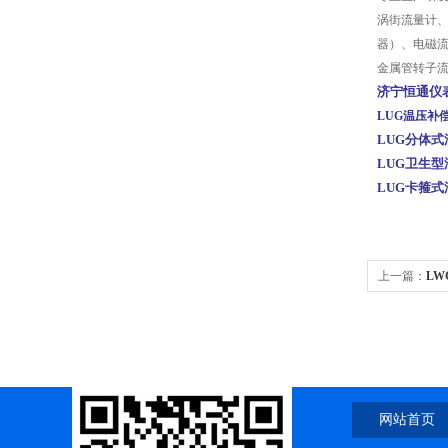
涡街流量计
器）、电磁
金属管转子
济宁恒通仪
LUG温压补
LUG分体
LUG卫生
LUG卡箍
上一篇：
L
网站首页