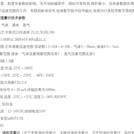
度、粘度等参数的影响。无可动机械零件，因此可靠性高,维护量小。仪表参数能长期稳
作温度范围内工作。有模拟标准信号,也有数字脉冲信号输出,容易与计算机等数字系统
街流量计
技术参数
 气体、液体、蒸气
装式口径选择 25,32,50,80,100···
6MPa2.5MPa4.0 MPa及以上
正常测量流速范围 雷诺数1.5×104～4×106；气体5～50m/s; 液体0.5～7m/s
量范围 液体、气体流量测量范围见表2； 蒸气流量范围见表3
级 1.5级
:常温–25℃～100℃
50℃ -25℃～250℃，-40℃~350℃
阻力系数C
D
≤2.4
信号 4～20 mA,传输距离为1000m
温度:-25℃～+55℃ 湿度:5～90% RH50℃
, 铝合金
：12~24VDC或锂电池3.6V
iaIIbT3-T6
65
:
涡街流量计
（法兰夹装涡街流量计、卡箍式涡街流量计、卫生型涡街流量计、温压