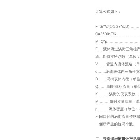
计算公式如下：
F=Sr
*
V/(1-1.27
*
d/D)…
Q=3600*F/K…………
M=Q*p……………………
F…..液体流过涡街三角柱
Sr…斯特罗哈尔数（单位
V…….管道内流体流速（单
d…….涡街表体内三角柱
D…….涡街表体内径（单
Q……..瞬时体积流量（单
K………涡街的仪表系数（
M………瞬时质量流量（单位:
p………流体密度（单位：kg
不同口径的涡街流量传感
一侧所产生的旋涡个数。
二、云南涡街流量计
产品