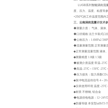
LUGB系列
智能涡街流
度、压力、温度、粘度等参
+250
℃
的工作温度范围内
三、
云南涡街流量计
技术
◆测量介质： 气体、液体
◆口径规格 法兰卡装式口径选择 25
◆公称压力：1.6MPa2.5MP
◆流量测量范围 正常测量流速范围
◆正常测量流量范围 液体
◆
测量精度 1.0级 1.5级
◆被测介质温度:常温–25℃～
◆高温–25℃～150℃ -25℃～
◆压力损失：阻力系数C
D
≤
◆脉冲电流远传信号 4～20 
◆仪表使用环境 温度:-25℃～+
◆材质 不锈钢, 铝合金
◆电源供电电源：12~24VD
◆防爆等级 本安型iaIIbT3-T